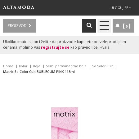
ULOGUJ SE
PROIZVODI
0
Ukoliko imate salon i želite da proizvode kupujete po veleprodajnim
cenama, molimo Vas
registrujte se
kao pravno lice. Hvala.
Home
Kolor
Boje
Semi permanentne boje
So Solor Cult
Matrix So Color Cult BUBLEGUM PINK 118ml