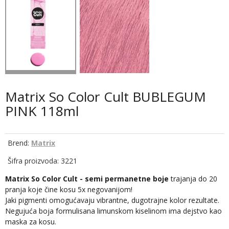
Matrix So Color Cult BUBLEGUM
PINK 118ml
Brend:
Matrix
Šifra proizvoda: 3221
Matrix So Color Cult - semi permanetne boje
trajanja do 20
pranja koje čine kosu 5x negovanijom!
Jaki pigmenti omogućavaju vibrantne, dugotrajne kolor rezultate.
Negujuća boja formulisana limunskom kiselinom ima dejstvo kao
maska za kosu.