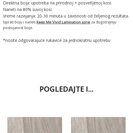
Direktna boja: upotreba na prirodnoj + posvetljenoj kosi.
Naneti na 80% suvoj kosi.
Vreme razvijanja: 20-30 minuta u zavisnosti od željenog rezultata.
Isprati boju i naneti
Keep Me Vivid Lamination sprej
za dugotrajniju
postojanost boje.
*nosite odgovarajuće rukavice za jednokratnu upotrebu
POGLEDAJTE I...