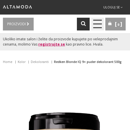
ULOGUJ SE
PROIZVODI
0
Ukoliko imate salon i želite da proizvode kupujete po veleprodajnim
cenama, molimo Vas
registrujte se
kao pravno lice. Hvala.
Home
Kolor
Dekoloranti
Redken Blonde IQ 9+ puder dekolorant 500g