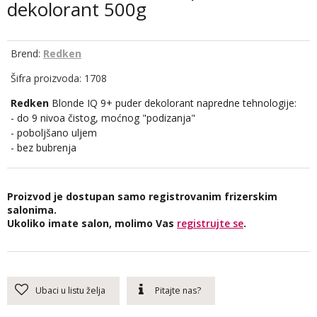
dekolorant 500g
Brend:
Redken
Šifra proizvoda: 1708
Redken
Blonde IQ 9+ puder dekolorant napredne tehnologije:
- do 9 nivoa čistog, moćnog "podizanja"
- poboljšano uljem
- bez bubrenja
Proizvod je dostupan samo registrovanim frizerskim
salonima.
Ukoliko imate salon, molimo Vas
registrujte se
.
Ubaci u listu želja
Pitajte nas?