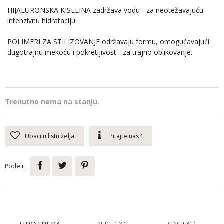
HIJALURONSKA KISELINA zadržava vodu - za neotežavajuću
intenzivnu hidrataciju.
POLIMERI ZA STILIZOVANJE održavaju formu, omogućavajući
dugotrajnu mekoću i pokretljivost - za trajno oblikovanje.
Trenutno nema na stanju.
Ubaci u listu želja
Pitajte nas?
Podeli: