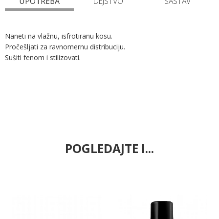
UPOTREBA
DEJSTVO
SASTAV
Naneti na vlažnu, isfrotiranu kosu.
Pročešljati za ravnomernu distribuciju.
Sušiti fenom i stilizovati.
POGLEDAJTE I...