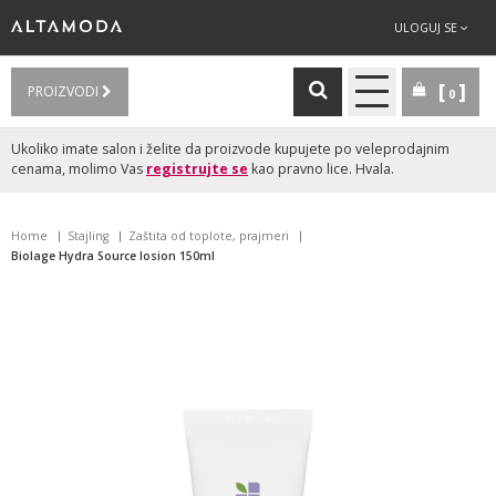
ULOGUJ SE
PROIZVODI
0
Ukoliko imate salon i želite da proizvode kupujete po veleprodajnim
cenama, molimo Vas
registrujte se
kao pravno lice. Hvala.
Home
Stajling
Zaštita od toplote, prajmeri
Biolage Hydra Source losion 150ml