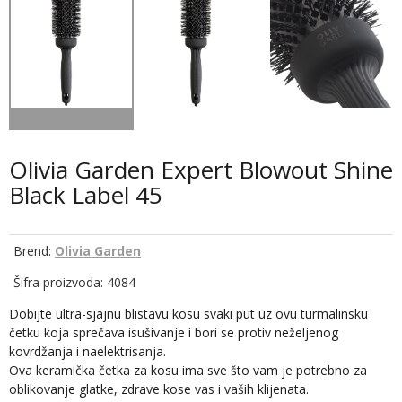
Olivia Garden Expert Blowout Shine
Black Label 45
Brend:
Olivia Garden
Šifra proizvoda: 4084
Dobijte ultra-sjajnu blistavu kosu svaki put uz ovu turmalinsku
četku koja sprečava isušivanje i bori se protiv neželjenog
kovrdžanja i naelektrisanja.
Ova keramička četka za kosu ima sve što vam je potrebno za
oblikovanje glatke, zdrave kose vas i vaših klijenata.