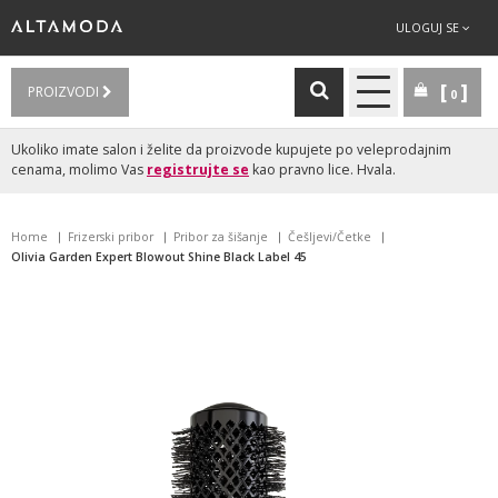
ULOGUJ SE
PROIZVODI
0
Ukoliko imate salon i želite da proizvode kupujete po veleprodajnim
cenama, molimo Vas
registrujte se
kao pravno lice. Hvala.
Home
Frizerski pribor
Pribor za šišanje
Češljevi/Četke
Olivia Garden Expert Blowout Shine Black Label 45