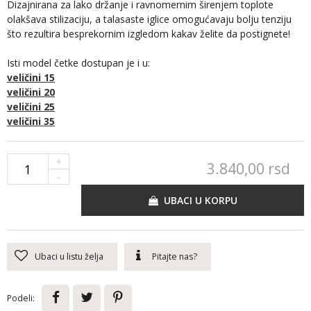
Dizajnirana za lako držanje i ravnomernim širenjem toplote
olakšava stilizaciju, a talasaste iglice omogućavaju bolju tenziju
što rezultira besprekornim izgledom kakav želite da postignete!
Isti model četke dostupan je i u:
veličini 15
veličini 20
veličini 25
veličini 35
+
3.840,
00
rsd
-
UBACI U KORPU
Ubaci u listu želja
Pitajte nas?
Podeli: