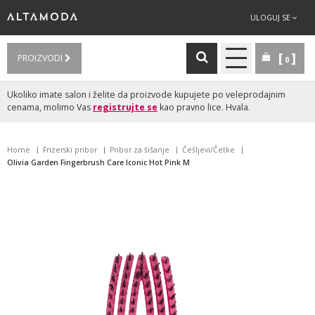
ULOGUJ SE
PROIZVODI
0
Ukoliko imate salon i želite da proizvode kupujete po veleprodajnim
cenama, molimo Vas
registrujte se
kao pravno lice. Hvala.
Home
Frizerski pribor
Pribor za šišanje
Češljevi/Četke
Olivia Garden Fingerbrush Care Iconic Hot Pink M