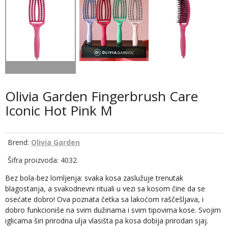
Olivia Garden Fingerbrush Care
Iconic Hot Pink M
Brend:
Olivia Garden
Šifra proizvoda: 4032
Bez bola-bez lomljenja: svaka kosa zaslužuje trenutak
blagostanja, a svakodnevni rituali u vezi sa kosom čine da se
osećate dobro! Ova poznata četka sa lakoćom raščešljava, i
dobro funkcioniše na svim dužinama i svim tipovima kose. Svojim
iglicama širi prirodna ulja vlasišta pa kosa dobija prirodan sjaj.