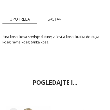
UPOTREBA
SASTAV
Fina kosa; kosa srednje dužine; valovita kosa; kratka do duga
kosa; ravna kosa; tanka kosa.
POGLEDAJTE I...