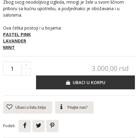
Zbog svog neodoljivog izgleda, mnogi je žele u svom ličnom
priboru sa kućnu upotrebu, a podjednako je obožavana i u
salonima.
Ova četka postoji i u bojama:
PASTEL PINK
LAVANDER
MINT
+
3.000,
00
rsd
-
UBACI U KORPU
Ubaci u listu želja
Pitajte nas?
Podeli: