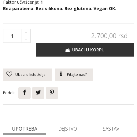
Faktor učvršćenja:
1
Bez parabena. Bez silikona. Bez glutena. Vegan OK.
+
2.700,
00
rsd
-
UBACI U KORPU
Ubaci u listu želja
Pitajte nas?
Podeli:
UPOTREBA
DEJSTVO
SASTAV