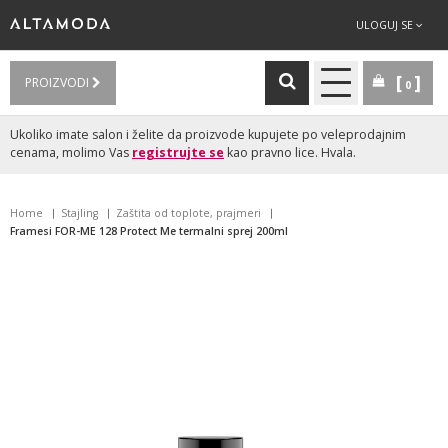
ULOGUJ SE
PROIZVODI
0
Ukoliko imate salon i želite da proizvode kupujete po veleprodajnim
cenama, molimo Vas
registrujte se
kao pravno lice. Hvala.
Home
Stajling
Zaštita od toplote, prajmeri
Framesi FOR-ME 128 Protect Me termalni sprej 200ml