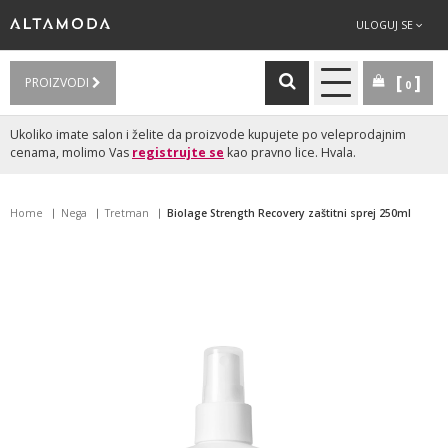
ULOGUJ SE
PROIZVODI
0
Ukoliko imate salon i želite da proizvode kupujete po veleprodajnim
cenama, molimo Vas
registrujte se
kao pravno lice. Hvala.
Home
Nega
Tretman
Biolage Strength Recovery zaštitni sprej 250ml