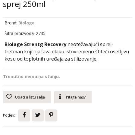
sprej 250ml
Brend:
Biolage
Šifra proizvoda: 2735
Biolage Strentg Recovery
neotežavajući sprej-
tretman koji ojačava dlaku istovremeno štiteći osetljivu
kosu od toplotnih uređaja za stilizovanje.
Trenutno nema na stanju.
Ubaci u listu želja
Pitajte nas?
Podeli: