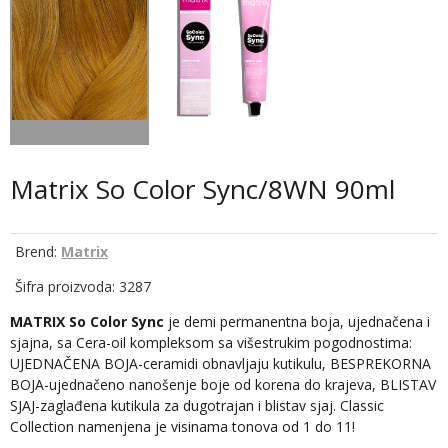
Matrix So Color Sync/8WN 90ml
Brend:
Matrix
Šifra proizvoda: 3287
MATRIX So Color Sync
je demi permanentna boja, ujednačena i
sjajna, sa Cera-oil kompleksom sa višestrukim pogodnostima:
UJEDNAČENA BOJA-ceramidi obnavljaju kutikulu, BESPREKORNA
BOJA-ujednačeno nanošenje boje od korena do krajeva, BLISTAV
SJAJ-zaglađena kutikula za dugotrajan i blistav sjaj. Classic
Collection namenjena je visinama tonova od 1 do 11!