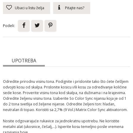
Ubaci u listu želja
Pitajte nas?
Podeli:
UPOTREBA
Odredite prirodnu visinu tona. Podignite i prislonite tako što ćete češljem
odvojiti kosu od skalpa. Prislonite kosicu i/ili kosu za određivanje količine
sede kose. Proverite visinu tona kod skalpa, na dužinama i na krajevima.
Odredite željenu visinu tona. Izaberite So Color Sync nijansu koja je od 1
do 2 tona svetlija od željene nijanse. Odredite željeni ton: hladan,
neutralan ili topao. Koristiti sa 2,7% (9 Vol.) Matrix Color Sync aktivatorom.
Nosite odgovarajuće rukavice za jednokratnu upotrebu. Ne koristite
metalni alat (ukosnice, češalj,...). Isperite kosu temeljno posle vremena
razvijanja boje.