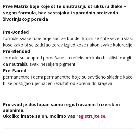
Prve Matrix boje koje štite unutrašnju strukturu dlake +
vegan formula, bez sastojaka i sporednih proizvoda
životinjskog porekla
Pre-Bonded
formule svake tube boje sadrže bonder kojim se štite veze u vlasi
kose kako bi se zadržao zdrav izgled kose nakon svake koloracije
Pre-Blended
formule su unapred pomešane sa refleksom kako bi stilisti mogli
da neutrališu svaki neželjeni pigment
Pre-Paired
permanentne i demi permanentne boje su savršeno skladne kako
bi se postigao ujednačen rezultat od korena do krajeva
Proizvod je dostupan samo registrovanim frizerskim
salonima.
Ukoliko imate salon, molimo Vas
registrujte se
.