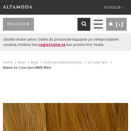
ULOGUJ SE
PROIZVODI
0
Ukoliko imate salon i želite da proizvode kupujete po veleprodajnim
cenama, molimo Vas
registrujte se
kao pravno lice. Hvala.
Home
Kolor
Boje
Demi permanentne boje
So Color Sync
Matrix So Color Sync/8WN 90ml