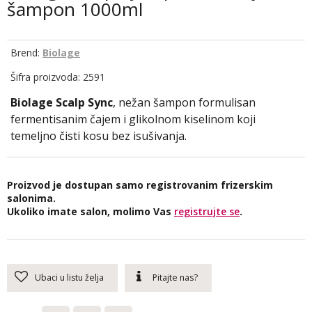
šampon 1000ml
Brend:
Biolage
Šifra proizvoda: 2591
Biolage Scalp Sync
, nežan šampon formulisan
fermentisanim čajem i glikolnom kiselinom koji
temeljno čisti kosu bez isušivanja.
Proizvod je dostupan samo registrovanim frizerskim
salonima.
Ukoliko imate salon, molimo Vas
registrujte se
.
Ubaci u listu želja
Pitajte nas?