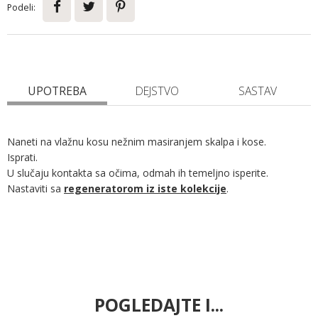
Podeli:
UPOTREBA
DEJSTVO
SASTAV
Naneti na vlažnu kosu nežnim masiranjem skalpa i kose.
Isprati.
U slučaju kontakta sa očima, odmah ih temeljno isperite.
Nastaviti sa
regeneratorom iz iste kolekcije
.
POGLEDAJTE I...