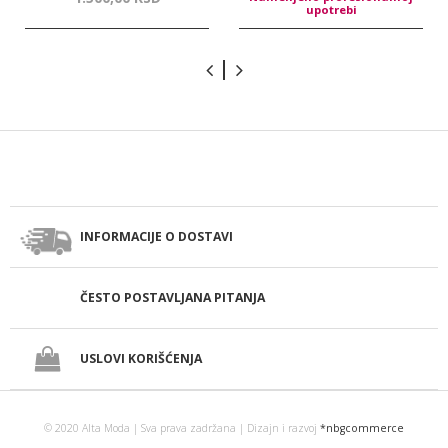
upotrebi
INFORMACIJE O DOSTAVI
ČESTO POSTAVLJANA PITANJA
USLOVI KORIŠĆENJA
© 2020 Alta Moda | Sva prava zadržana | Dizajn i razvoj
*nbgcommerce