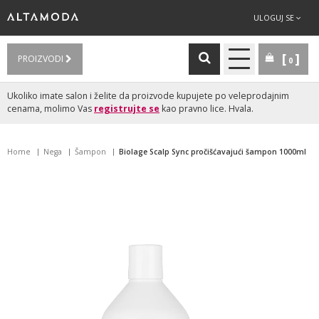
ULOGUJ SE
PROIZVODI
0
Ukoliko imate salon i želite da proizvode kupujete po veleprodajnim
cenama, molimo Vas
registrujte se
kao pravno lice. Hvala.
Home
Nega
Šampon
Biolage Scalp Sync pročišćavajući šampon 1000ml