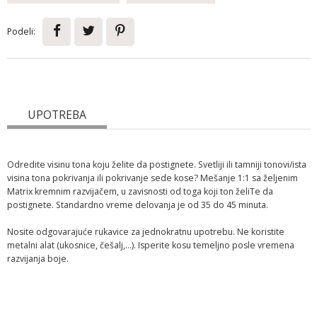
Podeli:
UPOTREBA
Odredite visinu tona koju želite da postignete. Svetliji ili tamniji tonovi/ista
visina tona pokrivanja ili pokrivanje sede kose? Mešanje 1:1 sa željenim
Matrix kremnim razvijačem, u zavisnosti od toga koji ton želiTe da
postignete. Standardno vreme delovanja je od 35 do 45 minuta.
Nosite odgovarajuće rukavice za jednokratnu upotrebu. Ne koristite
metalni alat (ukosnice, češalj,...). Isperite kosu temeljno posle vremena
razvijanja boje.