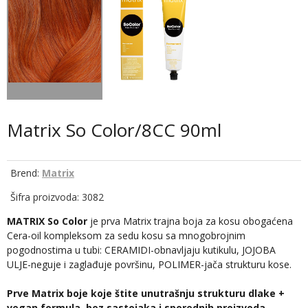
Matrix So Color/8CC 90ml
Brend:
Matrix
Šifra proizvoda: 3082
MATRIX So Color
je prva Matrix trajna boja za kosu obogaćena
Cera-oil kompleksom za sedu kosu sa mnogobrojnim
pogodnostima u tubi: CERAMIDI-obnavljaju kutikulu, JOJOBA
ULJE-neguje i zaglađuje površinu, POLIMER-jača strukturu kose.
Prve Matrix boje koje štite unutrašnju strukturu dlake +
vegan formula, bez sastojaka i sporednih proizvoda