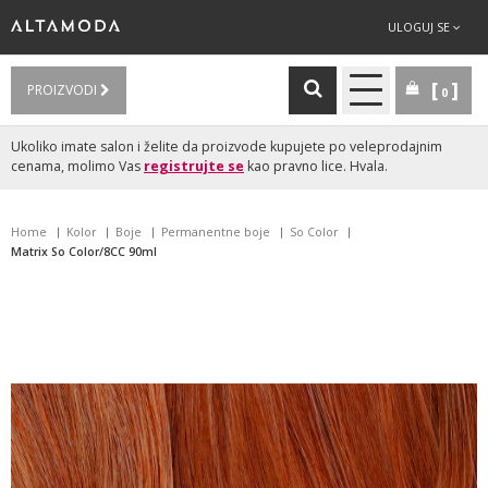
ULOGUJ SE
PROIZVODI
0
Ukoliko imate salon i želite da proizvode kupujete po veleprodajnim
cenama, molimo Vas
registrujte se
kao pravno lice. Hvala.
Home
Kolor
Boje
Permanentne boje
So Color
Matrix So Color/8CC 90ml