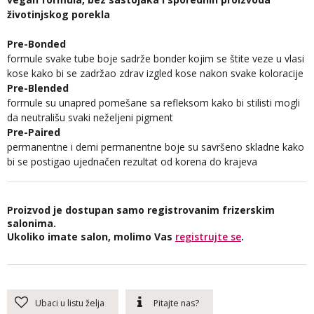
životinjskog porekla
Pre-Bonded
formule svake tube boje sadrže bonder kojim se štite veze u vlasi
kose kako bi se zadržao zdrav izgled kose nakon svake koloracije
Pre-Blended
formule su unapred pomešane sa refleksom kako bi stilisti mogli
da neutrališu svaki neželjeni pigment
Pre-Paired
permanentne i demi permanentne boje su savršeno skladne kako
bi se postigao ujednačen rezultat od korena do krajeva
Proizvod je dostupan samo registrovanim frizerskim
salonima.
Ukoliko imate salon, molimo Vas
registrujte se
.
Ubaci u listu želja
Pitajte nas?