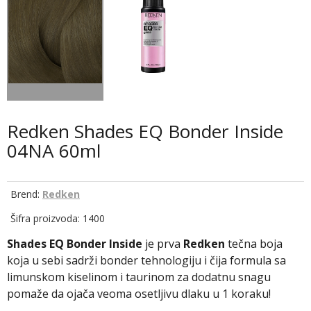
Redken Shades EQ Bonder Inside
04NA 60ml
Brend:
Redken
Šifra proizvoda: 1400
Shades EQ Bonder Inside
je prva
Redken
tečna boja
koja u sebi sadrži bonder tehnologiju i čija formula sa
limunskom kiselinom i taurinom za dodatnu snagu
pomaže da ojača veoma osetljivu dlaku u 1 koraku!