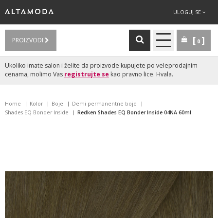
ULOGUJ SE
PROIZVODI
0
Ukoliko imate salon i želite da proizvode kupujete po veleprodajnim
cenama, molimo Vas
registrujte se
kao pravno lice. Hvala.
Home
Kolor
Boje
Demi permanentne boje
Shades EQ Bonder Inside
Redken Shades EQ Bonder Inside 04NA 60ml