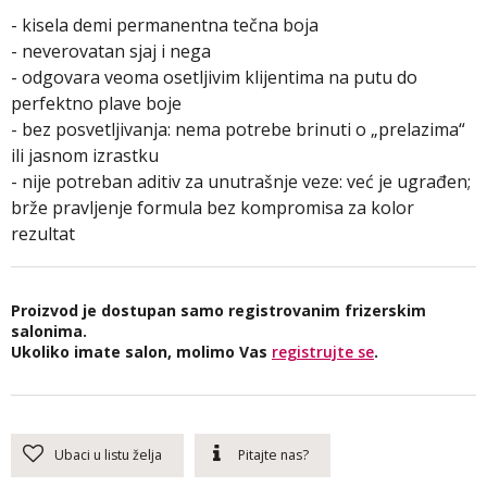
- kisela demi permanentna tečna boja
- neverovatan sjaj i nega
- odgovara veoma osetljivim klijentima na putu do
perfektno plave boje
- bez posvetljivanja: nema potrebe brinuti o „prelazima“
ili jasnom izrastku
- nije potreban aditiv za unutrašnje veze: već je ugrađen;
brže pravljenje formula bez kompromisa za kolor
rezultat
Proizvod je dostupan samo registrovanim frizerskim
salonima.
Ukoliko imate salon, molimo Vas
registrujte se
.
Ubaci u listu želja
Pitajte nas?