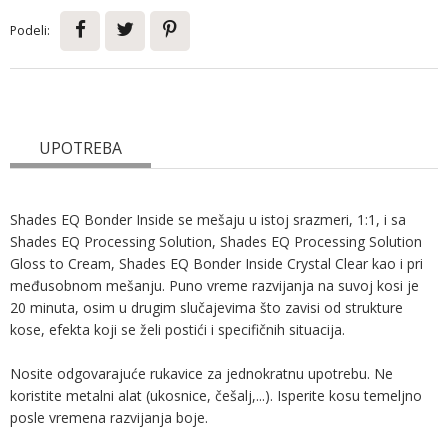
Podeli:
UPOTREBA
Shades EQ Bonder Inside se mešaju u istoj srazmeri, 1:1, i sa
Shades EQ Processing Solution, Shades EQ Processing Solution
Gloss to Cream, Shades EQ Bonder Inside Crystal Clear kao i pri
međusobnom mešanju. Puno vreme razvijanja na suvoj kosi je
20 minuta, osim u drugim slučajevima što zavisi od strukture
kose, efekta koji se želi postići i specifičnih situacija.
Nosite odgovarajuće rukavice za jednokratnu upotrebu. Ne
koristite metalni alat (ukosnice, češalj,...). Isperite kosu temeljno
posle vremena razvijanja boje.