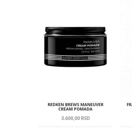
OUSSE PENA
REDKEN BREWS MANEUVER
FR
CREAM POMADA
RSD
3.600,
00
RSD