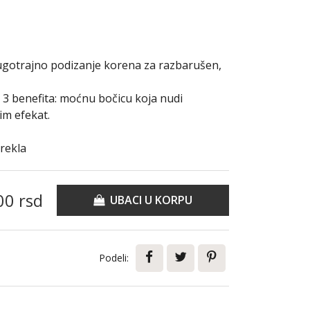
ugotrajno podizanje korena za razbarušen,
3 benefita: moćnu bočicu koja nudi
nim efekat.
rekla
00
rsd
UBACI U KORPU
Podeli: