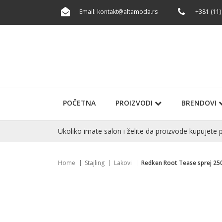
Email:
kontakt@altamoda.rs
+381 (11)
POČETNA
PROIZVODI
BRENDOVI
Ukoliko imate salon i želite da proizvode kupuje
Home
Stajling
Lakovi
Redken Root Tease sprej 25