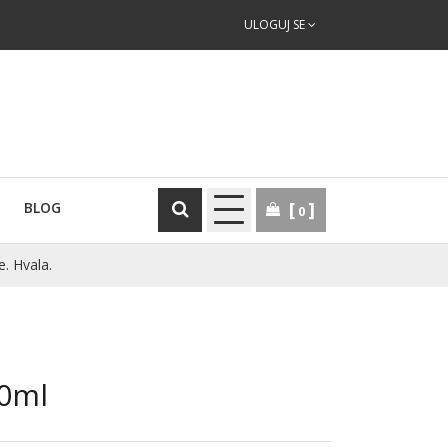
ULOGUJ SE
BLOG
0
e. Hvala.
50ml