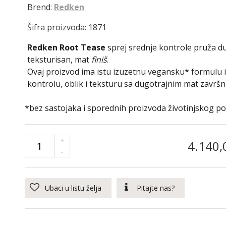
Brend:
Redken
Šifra proizvoda: 1871
Redken Root Tease
sprej srednje kontrole pruža d
teksturisan, mat
finiš
.
Ovaj proizvod ima istu izuzetnu vegansku* formulu i 
kontrolu, oblik i teksturu sa dugotrajnim mat završ
*bez sastojaka i sporednih proizvoda životinjskog po
+
4.140,
-
Ubaci u listu želja
Pitajte nas?