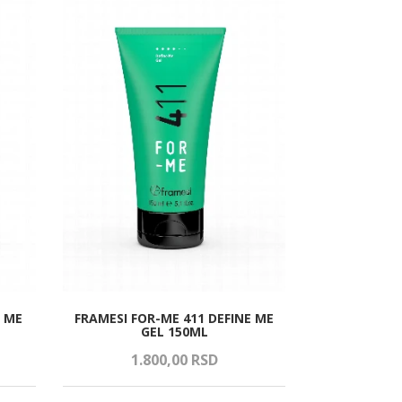
 ME
FRAMESI FOR-ME 411 DEFINE ME
MATRIX A C
GEL 150ML
1.800,
00
RSD
2.1