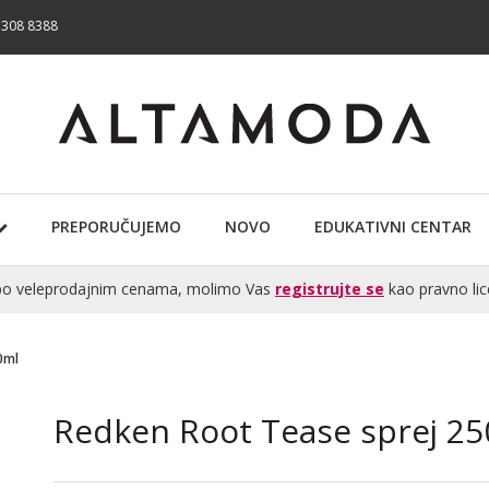
 308 8388
PREPORUČUJEMO
NOVO
EDUKATIVNI CENTAR
te po veleprodajnim cenama, molimo Vas
registrujte se
kao pravno lic
0ml
Redken Root Tease sprej 2