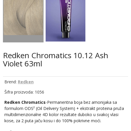
Redken Chromatics 10.12 Ash
Violet 63ml
Brend:
Redken
Šifra proizvoda: 1056
Redken Chromatics
-Permanentna boja bez amonijaka sa
formulom ODS² (Oil Delivery System) + ekstrakt proteina pruža
multidimenzionalne 4D kolor rezultate duboko u svakoj vlasi
kose, za 2 puta jaču kosu i do 100% pokrivne moći.