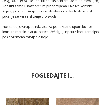
(6%), 30vol (9%). Ne koristiti sa oksidantom jačim od 30vol (9%).
Koristiti samo u naznačenim proporcijama. Ukoliko koristite
šejker, posle mešanja ga odmah otvorite kako bi ste izbegli
pucanje šejkera i izlivanje proizvoda.
Nosite odgovarajuće rukavice za jednokratnu upotrebu. Ne
koristite metalni alat (ukosnice, češalj,...). Isperite kosu temeljno
posle vremena razvijanja boje.
POGLEDAJTE I...