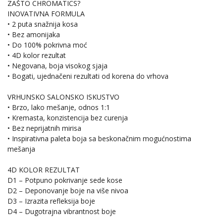
ZAŠTO CHROMATICS?
INOVATIVNA FORMULA
• 2 puta snažnija kosa
• Bez amonijaka
• Do 100% pokrivna moć
• 4D kolor rezultat
• Negovana, boja visokog sjaja
• Bogati, ujednačeni rezultati od korena do vrhova
VRHUNSKO SALONSKO ISKUSTVO
• Brzo, lako mešanje, odnos 1:1
• Kremasta, konzistencija bez curenja
• Bez neprijatnih mirisa
• Inspirativna paleta boja sa beskonačnim mogućnostima
mešanja
4D KOLOR REZULTAT
D1 – Potpuno pokrivanje sede kose
D2 – Deponovanje boje na više nivoa
D3 – Izrazita refleksija boje
D4 – Dugotrajna vibrantnost boje