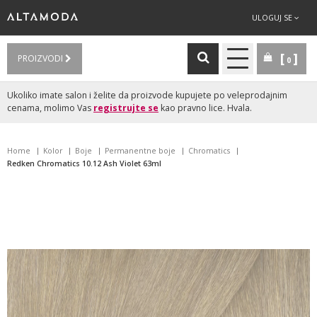
ULOGUJ SE
PROIZVODI
0
Ukoliko imate salon i želite da proizvode kupujete po veleprodajnim
cenama, molimo Vas
registrujte se
kao pravno lice. Hvala.
Home
Kolor
Boje
Permanentne boje
Chromatics
Redken Chromatics 10.12 Ash Violet 63ml