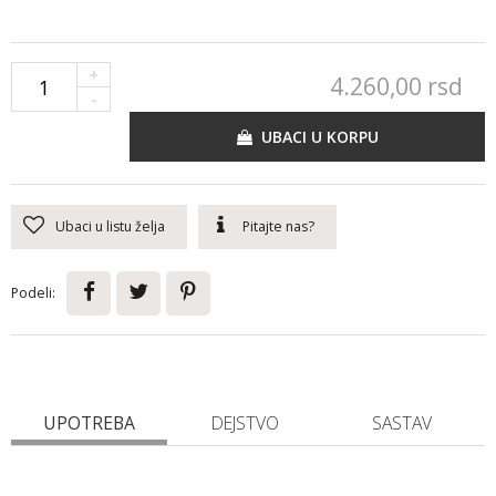
+
4.260,
00
rsd
-
UBACI U KORPU
Ubaci u listu želja
Pitajte nas?
Podeli:
UPOTREBA
DEJSTVO
SASTAV