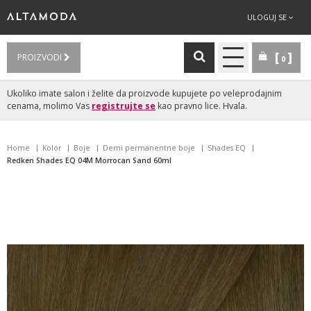
ULOGUJ SE
PROIZVODI
0
Ukoliko imate salon i želite da proizvode kupujete po veleprodajnim
cenama, molimo Vas
registrujte se
kao pravno lice. Hvala.
Home
Kolor
Boje
Demi permanentne boje
Shades EQ
Redken Shades EQ 04M Morrocan Sand 60ml