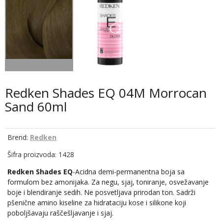
Redken Shades EQ 04M Morrocan
Sand 60ml
Brend:
Redken
Šifra proizvoda: 1428
Redken Shades EQ
-Acidna demi-permanentna boja sa
formulom bez amonijaka. Za negu, sjaj, toniranje, osvežavanje
boje i blendiranje sedih. Ne posvetljava prirodan ton. Sadrži
pšenične amino kiseline za hidrataciju kose i silikone koji
poboljšavaju raščešljavanje i sjaj.