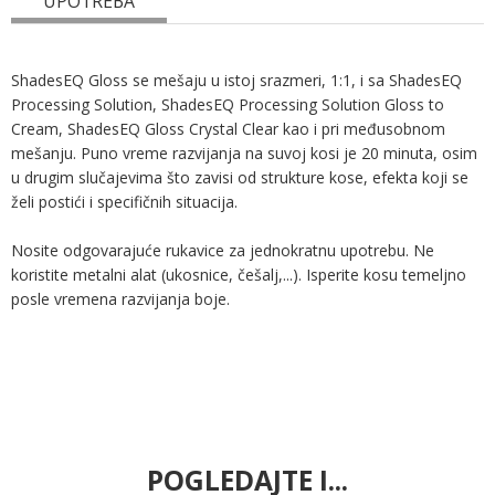
UPOTREBA
ShadesEQ Gloss se mešaju u istoj srazmeri, 1:1, i sa ShadesEQ
Processing Solution, ShadesEQ Processing Solution Gloss to
Cream, ShadesEQ Gloss Crystal Clear kao i pri međusobnom
mešanju. Puno vreme razvijanja na suvoj kosi je 20 minuta, osim
u drugim slučajevima što zavisi od strukture kose, efekta koji se
želi postići i specifičnih situacija.
Nosite odgovarajuće rukavice za jednokratnu upotrebu. Ne
koristite metalni alat (ukosnice, češalj,...). Isperite kosu temeljno
posle vremena razvijanja boje.
POGLEDAJTE I...