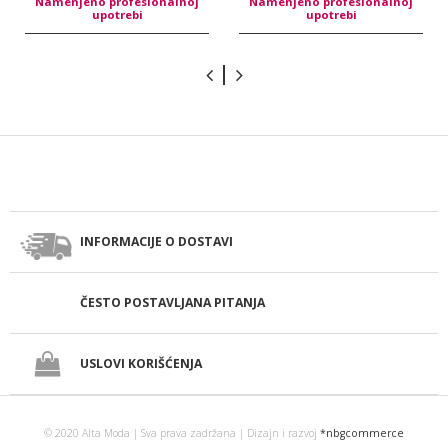
Namenjeno profesionalnoj
Namenjeno profesionalnoj
upotrebi
upotrebi
INFORMACIJE O DOSTAVI
ČESTO POSTAVLJANA PITANJA
USLOVI KORIŠĆENJA
© 2020 Alta Moda | Sva prava zadržana | Dizajn i razvoj
*nbgcommerce