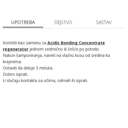
UPOTREBA
DEJSTVO
SASTAV
Koristiti kao zamenu za
Acidic Bonding Concentrate
regenerator
jednom sedmično ili češće po potrebi.
Nakon šamponiranja, naneti na vlažnu kosu od sredina ka
krajevima.
Ostaviti da deluje 5 minuta.
Dobro isprati.
U slučaju kontakta sa očima, odmah ih isprati.