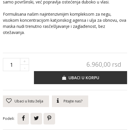
samo površinski, već popravlja ostećenja duboko u vlasi.
Formulisana našim najintenzivnijim kompleksom za negu,
visokom koncentracijom katjonskog agensa i ulja za obnovu, ova
maska nudi trenutno rasčešljavanje i zaglađenost, bez
otežavanja.
+
6.960,
00
rsd
-
UBACI U KORPU
Ubaci u listu želja
Pitajte nas?
Podeli: