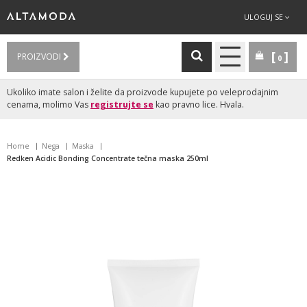
ULOGUJ SE
PROIZVODI
0
Ukoliko imate salon i želite da proizvode kupujete po veleprodajnim
cenama, molimo Vas
registrujte se
kao pravno lice. Hvala.
Home
Nega
Maska
Redken Acidic Bonding Concentrate tečna maska 250ml