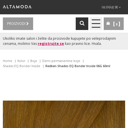
ULOGUJ SE
PROIZVODI
0
Ukoliko imate salon i želite da proizvode kupujete po veleprodajnim
cenama, molimo Vas
registrujte se
kao pravno lice. Hvala.
Home
Kolor
Boje
Demi permanentne boje
Shades EQ Bonder Inside
Redken Shades EQ Bonder Inside 06G 60ml