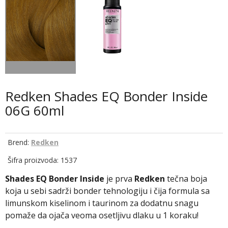
Redken Shades EQ Bonder Inside
06G 60ml
Brend:
Redken
Šifra proizvoda: 1537
Shades EQ Bonder Inside
je prva
Redken
tečna boja
koja u sebi sadrži bonder tehnologiju i čija formula sa
limunskom kiselinom i taurinom za dodatnu snagu
pomaže da ojača veoma osetljivu dlaku u 1 koraku!