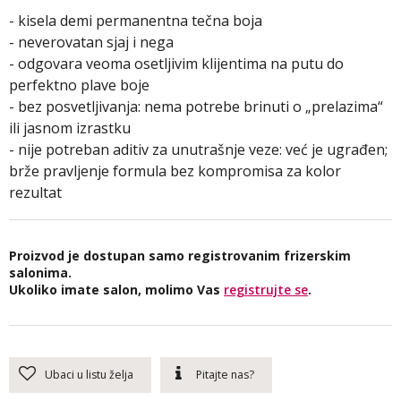
- kisela demi permanentna tečna boja
- neverovatan sjaj i nega
- odgovara veoma osetljivim klijentima na putu do
perfektno plave boje
- bez posvetljivanja: nema potrebe brinuti o „prelazima“
ili jasnom izrastku
- nije potreban aditiv za unutrašnje veze: već je ugrađen;
brže pravljenje formula bez kompromisa za kolor
rezultat
Proizvod je dostupan samo registrovanim frizerskim
salonima.
Ukoliko imate salon, molimo Vas
registrujte se
.
Ubaci u listu želja
Pitajte nas?