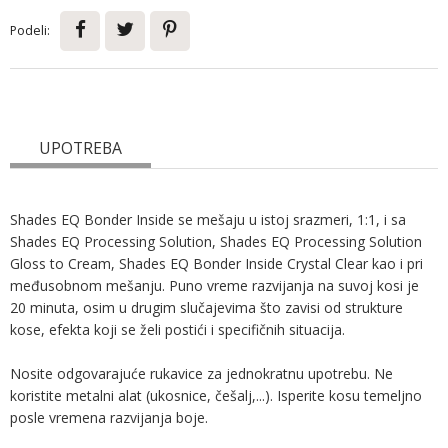
Podeli:
UPOTREBA
Shades EQ Bonder Inside se mešaju u istoj srazmeri, 1:1, i sa
Shades EQ Processing Solution, Shades EQ Processing Solution
Gloss to Cream, Shades EQ Bonder Inside Crystal Clear kao i pri
međusobnom mešanju. Puno vreme razvijanja na suvoj kosi je
20 minuta, osim u drugim slučajevima što zavisi od strukture
kose, efekta koji se želi postići i specifičnih situacija.
Nosite odgovarajuće rukavice za jednokratnu upotrebu. Ne
koristite metalni alat (ukosnice, češalj,...). Isperite kosu temeljno
posle vremena razvijanja boje.