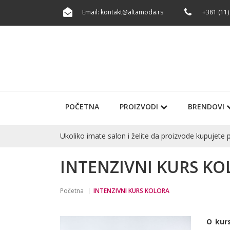
Email:
kontakt@altamoda.rs
+381 (11)
POČETNA
PROIZVODI
BRENDOVI
Ukoliko imate salon i želite da proizvode kupuje
INTENZIVNI KURS K
Početna
INTENZIVNI KURS KOLORA
O kur