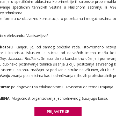
nanje u specifičnim oblastima kolorimetrije ili salonske problematik
avanje specifičnih tehničkih veština u klasičnom šatiranju ili
fre
ge
tehnikama.
se formira uz obaveznu konsultaciju o potrebama i mogućnostima od
tor
: Aleksandra Vladisavljević
katoru
: Karijeru je, od samog početka rada, istovremeno razvij
or i kolorista. Iskustvo je sticala od najvećnih imena među ko
uy, Sassoon, Redken
... Smatra da su konstantno učenje i pomeranje
, dubinsko poznavanje tehnika šišanja u cilju postizanja savršenog k
sistem u salonu- značajni za podizanje struke na viši nivo, ali i klju
šenju znanja polaznicima kao i određivanja njihovih profesionalnih p
kursa:
po dogovoru sa edukatorkom u zavisnosti od teme i trajanja
MENA
: Mogućnost organizovanja jednodnevnog
balayage
kursa.
PRIJAVITE SE