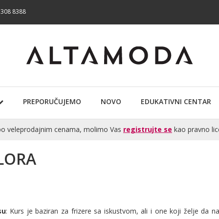
 308 8388
PREPORUČUJEMO
NOVO
EDUKATIVNI CENTAR
te po veleprodajnim cenama, molimo Vas
registrujte se
kao pravno lic
OLORA
su
: Kurs je baziran za frizere sa iskustvom, ali i one koji želje da 