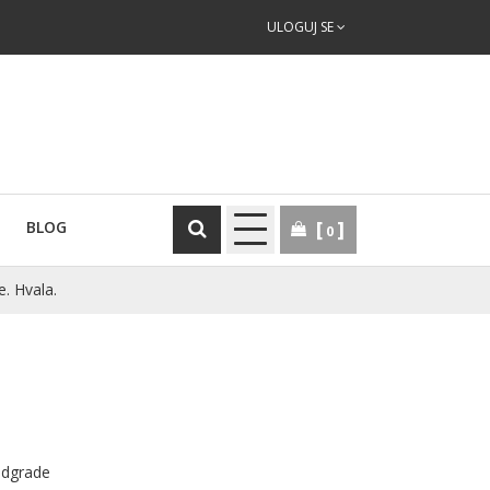
ULOGUJ SE
BLOG
0
e. Hvala.
nadgrade