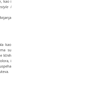
e, kao i
estyle i
vijanja
ala kao
jima su
 ličnih
olora, i
č uspeha
uteva.