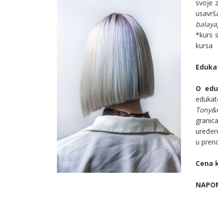
svoje z
usavrš
balaya
*kurs 
kursa
Eduka
O edu
edukat
Tony&G
granica
uređen 
u preno
Cena 
NAPO