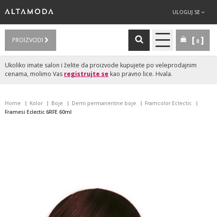
ULOGUJ SE
PROIZVODI
0
Ukoliko imate salon i želite da proizvode kupujete po veleprodajnim
cenama, molimo Vas
registrujte se
kao pravno lice. Hvala.
Home
Kolor
Boje
Demi permanentne boje
Framcolor Eclectic
Framesi Eclectic 6RFE 60ml