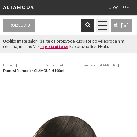
ULOGUJ SE
PROIZVODI
0
Ukoliko imate salon i želite da proizvode kupujete po veleprodajnim
cenama, molimo Vas
registrujte se
kao pravno lice. Hvala.
Home
Kolor
Boje
Permanentne boje
Framcolor GLAMOUR
Framesi Framcolor GLAMOUR 4 100ml