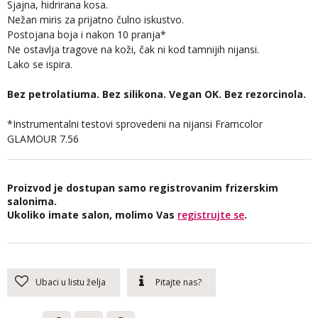
Sjajna, hidrirana kosa.
Nežan miris za prijatno čulno iskustvo.
Postojana boja i nakon 10 pranja*
Ne ostavlja tragove na koži, čak ni kod tamnijih nijansi.
Lako se ispira.
Bez petrolatiuma. Bez silikona. Vegan OK. Bez rezorcinola.
*Instrumentalni testovi sprovedeni na nijansi Framcolor
GLAMOUR 7.56
Proizvod je dostupan samo registrovanim frizerskim
salonima.
Ukoliko imate salon, molimo Vas
registrujte se
.
Ubaci u listu želja
Pitajte nas?