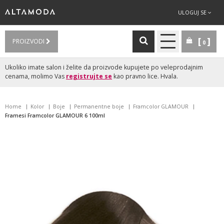
ULOGUJ SE
PROIZVODI
0
Ukoliko imate salon i želite da proizvode kupujete po veleprodajnim
cenama, molimo Vas
registrujte se
kao pravno lice. Hvala.
Home
Kolor
Boje
Permanentne boje
Framcolor GLAMOUR
Framesi Framcolor GLAMOUR 6 100ml