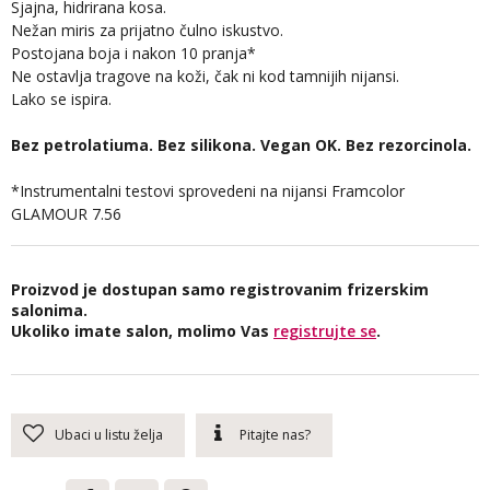
Sjajna, hidrirana kosa.
Nežan miris za prijatno čulno iskustvo.
Postojana boja i nakon 10 pranja*
Ne ostavlja tragove na koži, čak ni kod tamnijih nijansi.
Lako se ispira.
Bez petrolatiuma. Bez silikona. Vegan OK. Bez rezorcinola.
*Instrumentalni testovi sprovedeni na nijansi Framcolor
GLAMOUR 7.56
Proizvod je dostupan samo registrovanim frizerskim
salonima.
Ukoliko imate salon, molimo Vas
registrujte se
.
Ubaci u listu želja
Pitajte nas?