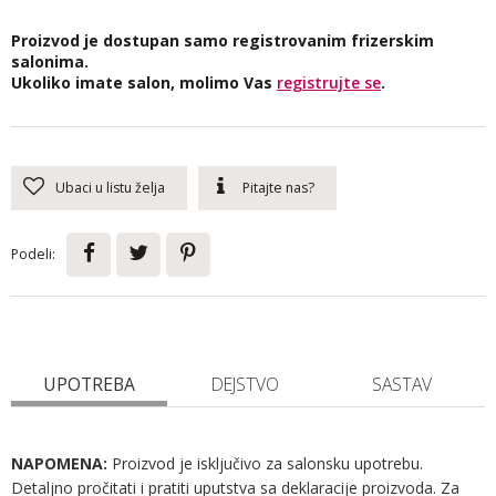
Proizvod je dostupan samo registrovanim frizerskim
salonima.
Ukoliko imate salon, molimo Vas
registrujte se
.
Ubaci u listu želja
Pitajte nas?
Podeli:
UPOTREBA
DEJSTVO
SASTAV
NAPOMENA:
Proizvod je isključivo za salonsku upotrebu.
Detaljno pročitati i pratiti uputstva sa deklaracije proizvoda. Za