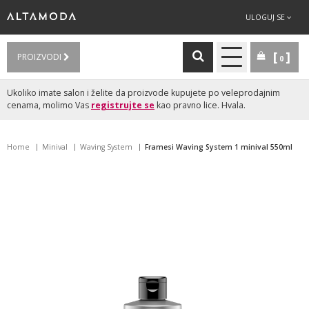
ULOGUJ SE
PROIZVODI
0
Ukoliko imate salon i želite da proizvode kupujete po veleprodajnim
cenama, molimo Vas
registrujte se
kao pravno lice. Hvala.
Home
Minival
Waving System
Framesi Waving System 1 minival 550ml