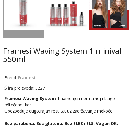
Framesi Waving System 1 minival
550ml
Brend:
Framesi
Šifra proizvoda: 5227
Framesi Waving System 1
namenjen normalnoj i blago
oštećenoj kosi.
Obezbeđuje dugotrajan rezultat uz zadržavanje mekoće.
Bez parabena. Bez glutena. Bez SLES i SLS. Vegan OK.