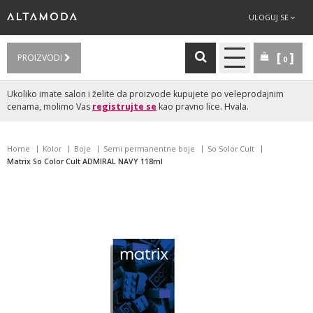
ULOGUJ SE
PROIZVODI
0
Ukoliko imate salon i želite da proizvode kupujete po veleprodajnim
cenama, molimo Vas
registrujte se
kao pravno lice. Hvala.
Home
Kolor
Boje
Semi permanentne boje
So Solor Cult
Matrix So Color Cult ADMIRAL NAVY 118ml