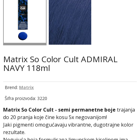
Matrix So Color Cult ADMIRAL
NAVY 118ml
Brend:
Matrix
Šifra proizvoda: 3220
Matrix So Color Cult - semi permanetne boje
trajanja
do 20 pranja koje čine kosu 5x negovanijom!
Jaki pigmenti omogućavaju vibrantne, dugotrajne kolor
rezultate.
Negujuća boja formulisana limunskom kiselinom ima