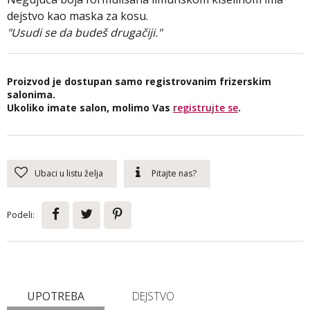
dejstvo kao maska za kosu.
"Usudi se da budeš drugačiji."
Proizvod je dostupan samo registrovanim frizerskim
salonima.
Ukoliko imate salon, molimo Vas
registrujte se
.
Ubaci u listu želja
Pitajte nas?
Podeli:
UPOTREBA
DEJSTVO