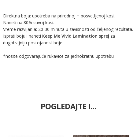
Direktna boja: upotreba na prirodnoj + posvetljenoj kosi.
Naneti na 80% suvoj kosi.
Vreme razvijanja: 20-30 minuta u zavisnosti od željenog rezultata.
Isprati boju i naneti
Keep Me Vivid Lamination sprej
za
dugotrajniju postojanost boje.
*nosite odgovarajuće rukavice za jednokratnu upotrebu
POGLEDAJTE I...