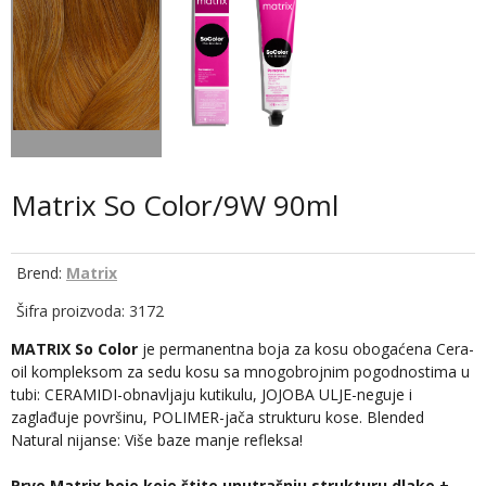
Matrix So Color/9W 90ml
Brend:
Matrix
Šifra proizvoda: 3172
MATRIX So Color
je permanentna boja za kosu obogaćena Cera-
oil kompleksom za sedu kosu sa mnogobrojnim pogodnostima u
tubi: CERAMIDI-obnavljaju kutikulu, JOJOBA ULJE-neguje i
zaglađuje površinu, POLIMER-jača strukturu kose. Blended
Natural nijanse: Više baze manje refleksa!
Prve Matrix boje koje štite unutrašnju strukturu dlake +