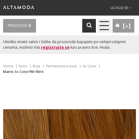
ULOGUJ SE
PROIZVODI
0
Ukoliko imate salon i želite da proizvode kupujete po veleprodajnim
cenama, molimo Vas
registrujte se
kao pravno lice. Hvala.
Home
Kolor
Boje
Permanentne boje
So Color
Matrix So Color/9W 90ml