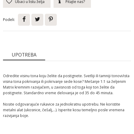
Ubaci u listu želja
Pitajte nas?
Podeli:
UPOTREBA
Odredite visinu tona koju želite da postignete. Svetliji ili tamniji tonovi/ista
visina tona pokrivanja ili pokrivanje sede kose? Mešanje 1:1 sa željenim
Matrix kremnim razvijačem, u zavisnosti od toga koji ton želite da
postignete. Standardno vreme delovanja je od 35 do 45 minuta.
Nosite odgovarajuće rukavice za jednokratnu upotrebu. Ne koristite
metalni alat (ukosnice, češalj,...). Isperite kosu temeljno posle vremena
razvijanja boje.