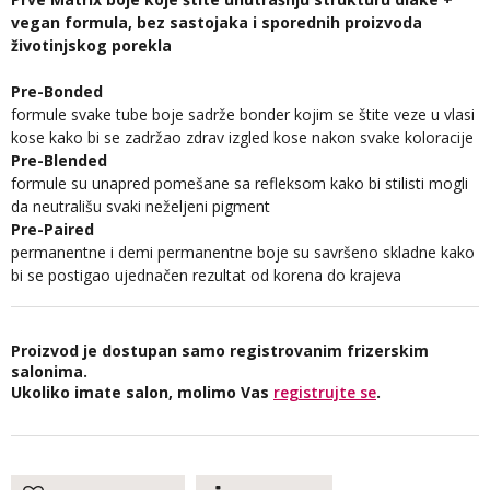
vegan formula, bez sastojaka i sporednih proizvoda
životinjskog porekla
Pre-Bonded
formule svake tube boje sadrže bonder kojim se štite veze u vlasi
kose kako bi se zadržao zdrav izgled kose nakon svake koloracije
Pre-Blended
formule su unapred pomešane sa refleksom kako bi stilisti mogli
da neutrališu svaki neželjeni pigment
Pre-Paired
permanentne i demi permanentne boje su savršeno skladne kako
bi se postigao ujednačen rezultat od korena do krajeva
Proizvod je dostupan samo registrovanim frizerskim
salonima.
Ukoliko imate salon, molimo Vas
registrujte se
.