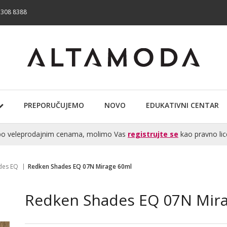
 308 8388
PREPORUČUJEMO
NOVO
EDUKATIVNI CENTAR
te po veleprodajnim cenama, molimo Vas
registrujte se
kao pravno lic
des EQ
Redken Shades EQ 07N Mirage 60ml
Redken Shades EQ 07N Mir