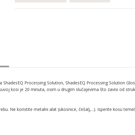
 sa ShadesEQ Processing Solution, ShadesEQ Processing Solution Gloss
 kosi je 20 minuta, osim u drugim slučajevima što zavisi od strukture
u. Ne koristite metalni alat (ukosnice, češalj,...). Isperite kosu teme