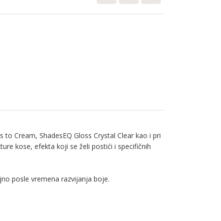
 to Cream, ShadesEQ Gloss Crystal Clear kao i pri
 kose, efekta koji se želi postići i specifičnih
ljno posle vremena razvijanja boje.