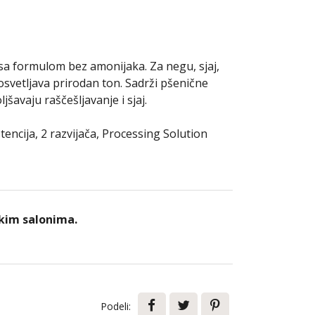
a formulom bez amonijaka. Za negu, sjaj,
osvetljava prirodan ton. Sadrži pšenične
jšavaju raščešljavanje i sjaj.
tencija, 2 razvijača, Processing Solution
kim salonima.
Podeli: