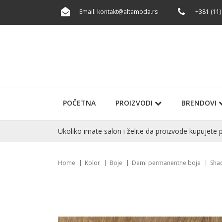
Email:
kontakt@altamoda.rs
+381 (11)
POČETNA
PROIZVODI
BRENDOVI
Ukoliko imate salon i želite da proizvode kupuje
Home
Kolor
Boje
Demi permanentne boje
Sha