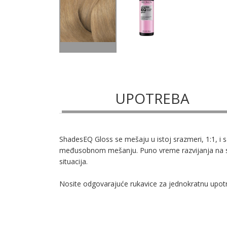
UPOTREBA
ShadesEQ Gloss se mešaju u istoj srazmeri, 1:1, i
međusobnom mešanju. Puno vreme razvijanja na suvoj
situacija.
Nosite odgovarajuće rukavice za jednokratnu upotreb