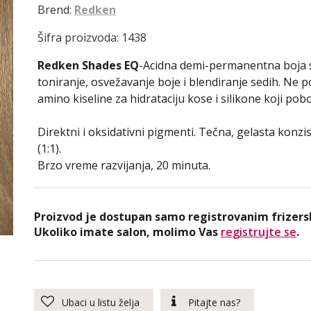
Brend:
Redken
Šifra proizvoda: 1438
Redken Shades EQ
-Acidna demi-permanentna boja s
toniranje, osvežavanje boje i blendiranje sedih. Ne p
amino kiseline za hidrataciju kose i silikone koji pobol
Direktni i oksidativni pigmenti. Tečna, gelasta konzis
(1:1).
Brzo vreme razvijanja, 20 minuta.
Proizvod je dostupan samo registrovanim frizers
Ukoliko imate salon, molimo Vas
registrujte se
.
Ubaci u listu želja
Pitajte nas?