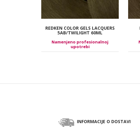
TICS ULTRA
REDKEN COLOR GELS LACQUERS
PEARL 63ML
5AB/TWILIGHT 60ML
esionalnoj
Namenjeno profesionalnoj
bi
upotrebi
INFORMACIJE O DOSTAVI