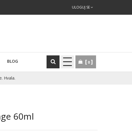
ULOGUJ SE
BLOG
0
e. Hvala.
age 60ml