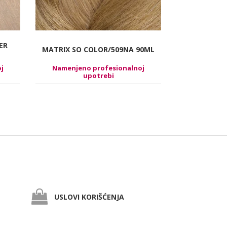
ER
MATRIX SO COLOR/509NA 90ML
FRAMESI E
j
Namenjeno profesionalnoj
Namenjen
upotrebi
USLOVI KORIŠĆENJA