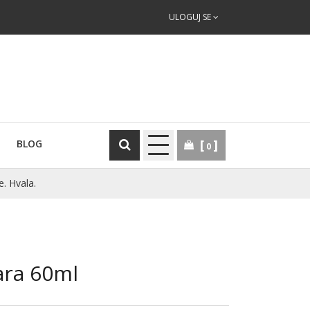
ULOGUJ SE
BLOG
0
e. Hvala.
ara 60ml