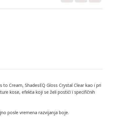
 to Cream, ShadesEQ Gloss Crystal Clear kao i pri
 kose, efekta koji se želi postići i specifičnih
ljno posle vremena razvijanja boje.