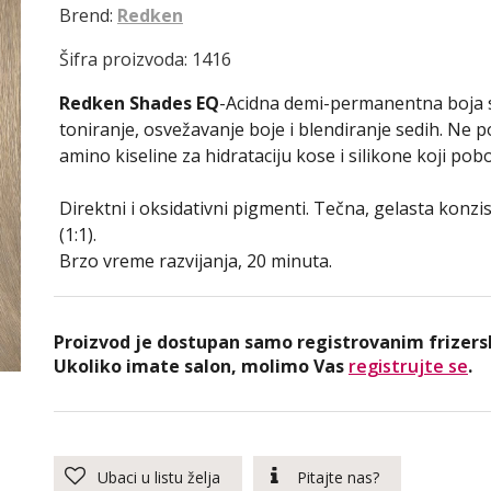
Brend:
Redken
Šifra proizvoda: 1416
Redken Shades EQ
-Acidna demi-permanentna boja s
toniranje, osvežavanje boje i blendiranje sedih. Ne p
amino kiseline za hidrataciju kose i silikone koji pobol
Direktni i oksidativni pigmenti. Tečna, gelasta konzis
(1:1).
Brzo vreme razvijanja, 20 minuta.
Proizvod je dostupan samo registrovanim frizers
Ukoliko imate salon, molimo Vas
registrujte se
.
Ubaci u listu želja
Pitajte nas?