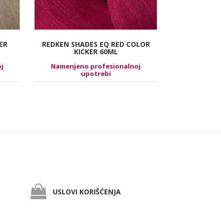
ER
REDKEN SHADES EQ RED COLOR
REDKEN C
KICKER 60ML
RICH 8.
j
Namenjeno profesionalnoj
Namenjen
upotrebi
USLOVI KORIŠĆENJA