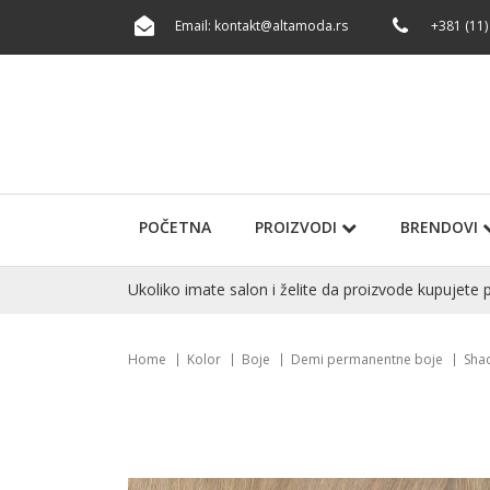
Email:
kontakt@altamoda.rs
+381 (11)
POČETNA
PROIZVODI
BRENDOVI
Ukoliko imate salon i želite da proizvode kupuje
Home
Kolor
Boje
Demi permanentne boje
Sha