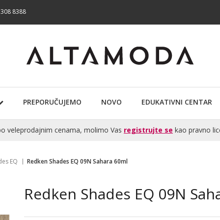
 308 8388
PREPORUČUJEMO
NOVO
EDUKATIVNI CENTAR
te po veleprodajnim cenama, molimo Vas
registrujte se
kao pravno lic
des EQ
Redken Shades EQ 09N Sahara 60ml
Redken Shades EQ 09N Sah