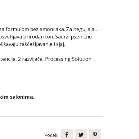
a formulom bez amonijaka. Za negu, sjaj,
osvetljava prirodan ton. Sadrži pšenične
jšavaju raščešljavanje i sjaj.
tencija, 2 razvijača, Processing Solution
kim salonima.
Podeli: