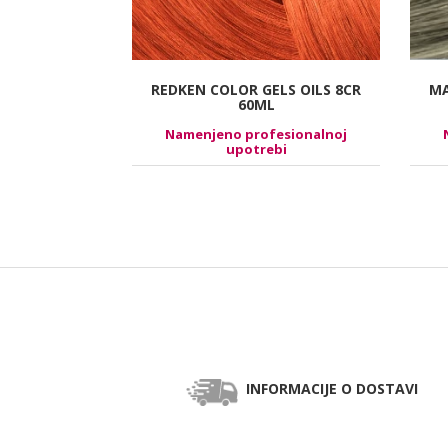
E DEVELOPER
REDKEN COLOR GELS OILS 8CR
MA
 1000ML
60ML
esionalnoj
Namenjeno profesionalnoj
bi
upotrebi
INFORMACIJE O DOSTAVI