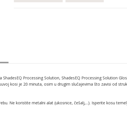
 sa ShadesEQ Processing Solution, ShadesEQ Processing Solution Gloss
 kosi je 20 minuta, osim u drugim slučajevima što zavisi od strukture
u. Ne koristite metalni alat (ukosnice, češalj,...). Isperite kosu teme