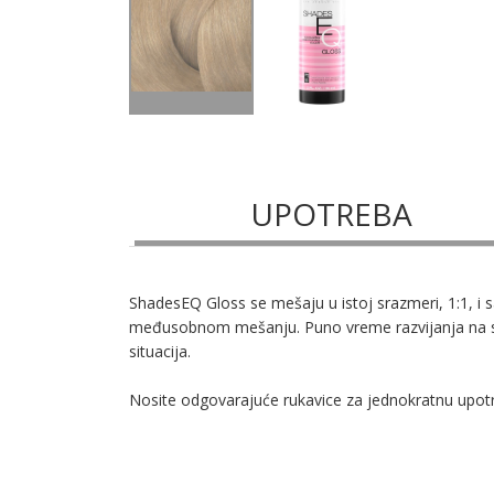
UPOTREBA
ShadesEQ Gloss se mešaju u istoj srazmeri, 1:1, i
međusobnom mešanju. Puno vreme razvijanja na suvoj
situacija.
Nosite odgovarajuće rukavice za jednokratnu upotreb