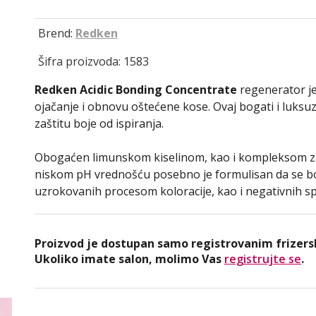
Brend:
Redken
Šifra proizvoda: 1583
Redken Acidic Bonding Concentrate
regenerator je
ojačanje i obnovu oštećene kose. Ovaj bogati i luks
zaštitu boje od ispiranja.
Obogaćen limunskom kiselinom, kao i kompleksom za 
niskom pH vrednošću posebno je formulisan da se bor
uzrokovanih procesom koloracije, kao i negativnih spo
Proizvod je dostupan samo registrovanim frizers
Ukoliko imate salon, molimo Vas
registrujte se
.