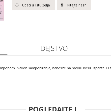
Ubaci u listu želja
Pitajte nas?
DEJSTVO
amponom. Nakon šamponiranja, nanesite na mokru kosu. Isperite. U s
POGLEDAJTE I...