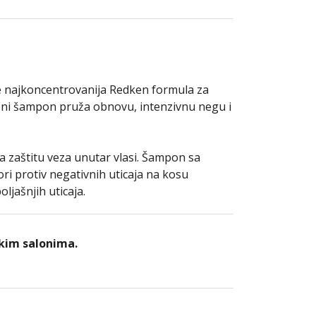
 najkoncentrovanija Redken formula za
uzni šampon pruža obnovu, intenzivnu negu i
zaštitu veza unutar vlasi. Šampon sa
i protiv negativnih uticaja na kosu
ljašnjih uticaja.
kim salonima.