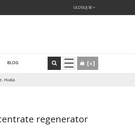
ULOGUJ SE
BLOG
0
e. Hvala.
centrate regenerator