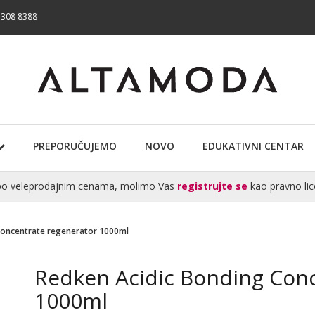
 308 8388
PREPORUČUJEMO
NOVO
EDUKATIVNI CENTAR
te po veleprodajnim cenama, molimo Vas
registrujte se
kao pravno lic
Concentrate regenerator 1000ml
Redken Acidic Bonding Con
1000ml