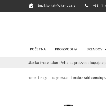
Email:
kontakt@altamoda.rs
+381 (11)
POČETNA
PROIZVODI
BRENDOVI
Ukoliko imate salon i želite da proizvode kupuje
Home
Nega
Regenerator
Redken Acidic Bonding 