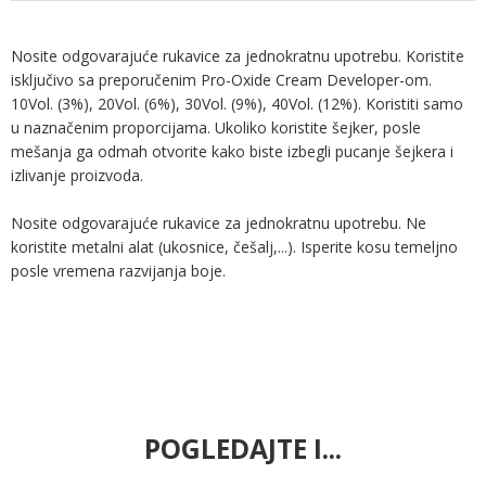
Nosite odgovarajuće rukavice za jednokratnu upotrebu. Koristite
isključivo sa preporučenim Pro-Oxide Cream Developer-om.
10Vol. (3%), 20Vol. (6%), 30Vol. (9%), 40Vol. (12%). Koristiti samo
u naznačenim proporcijama. Ukoliko koristite šejker, posle
mešanja ga odmah otvorite kako biste izbegli pucanje šejkera i
izlivanje proizvoda.
Nosite odgovarajuće rukavice za jednokratnu upotrebu. Ne
koristite metalni alat (ukosnice, češalj,...). Isperite kosu temeljno
posle vremena razvijanja boje.
POGLEDAJTE I...