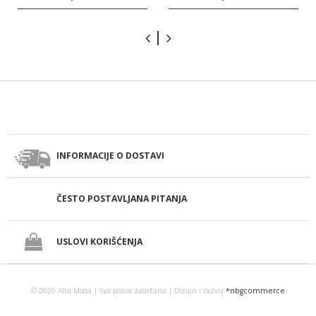
INFORMACIJE O DOSTAVI
ČESTO POSTAVLJANA PITANJA
USLOVI KORIŠĆENJA
© 2020 Alta Moda | Sva prava zadržana | Dizajn i razvoj
*nbgcommerce