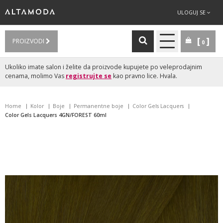
ULOGUJ SE
PROIZVODI
0
Ukoliko imate salon i želite da proizvode kupujete po veleprodajnim
cenama, molimo Vas
registrujte se
kao pravno lice. Hvala.
Home
Kolor
Boje
Permanentne boje
Color Gels Lacquers
Color Gels Lacquers 4GN/FOREST 60ml