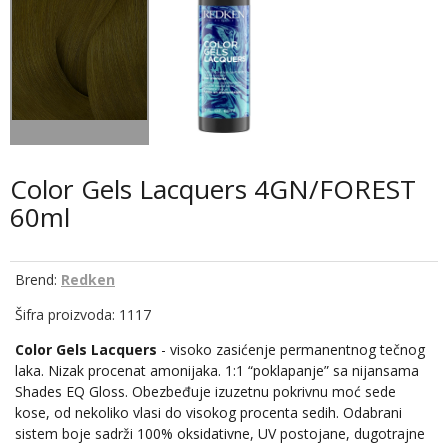
Color Gels Lacquers 4GN/FOREST
60ml
Brend:
Redken
Šifra proizvoda: 1117
Color Gels Lacquers
- visoko zasićenje permanentnog tečnog
laka. Nizak procenat amonijaka. 1:1 “poklapanje” sa nijansama
Shades EQ Gloss. Obezbeđuje izuzetnu pokrivnu moć sede
kose, od nekoliko vlasi do visokog procenta sedih. Odabrani
sistem boje sadrži 100% oksidativne, UV postojane, dugotrajne