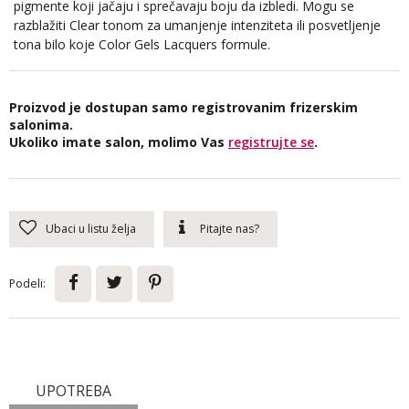
pigmente koji jačaju i sprečavaju boju da izbledi. Mogu se
razblažiti Clear tonom za umanjenje intenziteta ili posvetljenje
tona bilo koje Color Gels Lacquers formule.
Proizvod je dostupan samo registrovanim frizerskim
salonima.
Ukoliko imate salon, molimo Vas
registrujte se
.
Ubaci u listu želja
Pitajte nas?
Podeli:
UPOTREBA