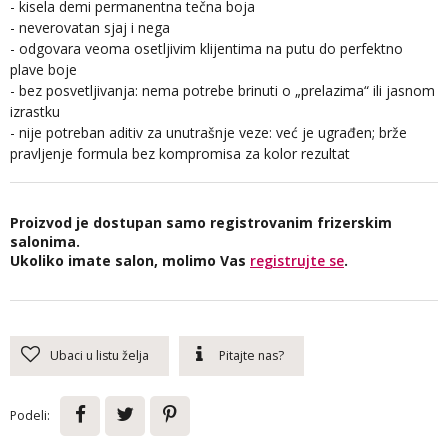
- kisela demi permanentna tečna boja
- neverovatan sjaj i nega
- odgovara veoma osetljivim klijentima na putu do perfektno
plave boje
- bez posvetljivanja: nema potrebe brinuti o „prelazima“ ili jasnom
izrastku
- nije potreban aditiv za unutrašnje veze: već je ugrađen; brže
pravljenje formula bez kompromisa za kolor rezultat
Proizvod je dostupan samo registrovanim frizerskim
salonima.
Ukoliko imate salon, molimo Vas
registrujte se
.
Ubaci u listu želja
Pitajte nas?
Podeli: