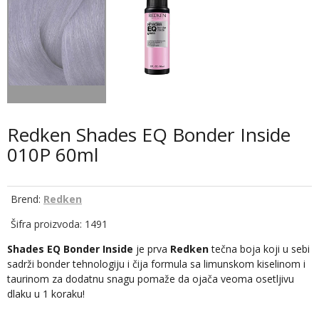
Redken Shades EQ Bonder Inside
010P 60ml
Brend:
Redken
Šifra proizvoda: 1491
Shades EQ Bonder Inside
je prva
Redken
tečna boja koji u sebi
sadrži bonder tehnologiju i čija formula sa limunskom kiselinom i
taurinom za dodatnu snagu pomaže da ojača veoma osetljivu
dlaku u 1 koraku!