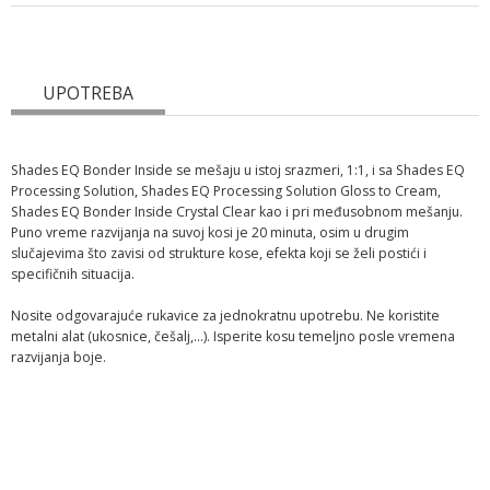
UPOTREBA
Shades EQ Bonder Inside se mešaju u istoj srazmeri, 1:1, i sa Shades EQ
Processing Solution, Shades EQ Processing Solution Gloss to Cream,
Shades EQ Bonder Inside Crystal Clear kao i pri međusobnom mešanju.
Puno vreme razvijanja na suvoj kosi je 20 minuta, osim u drugim
slučajevima što zavisi od strukture kose, efekta koji se želi postići i
specifičnih situacija.
Nosite odgovarajuće rukavice za jednokratnu upotrebu. Ne koristite
metalni alat (ukosnice, češalj,...). Isperite kosu temeljno posle vremena
razvijanja boje.