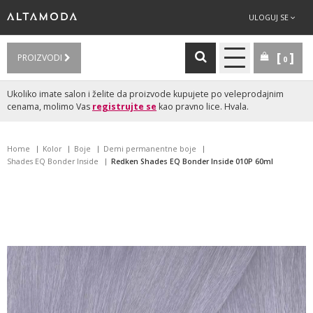
ULOGUJ SE
PROIZVODI
0
Ukoliko imate salon i želite da proizvode kupujete po veleprodajnim
cenama, molimo Vas
registrujte se
kao pravno lice. Hvala.
Home
Kolor
Boje
Demi permanentne boje
Shades EQ Bonder Inside
Redken Shades EQ Bonder Inside 010P 60ml