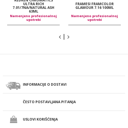
REDKEN CHROMATICS
ULTRA RICH
FRAMESI FRAMCOLOR
7.01/7NA/NATURAL ASH
GLAMOUR 7.16 100ML
63ML
Namenjeno profesionalnoj
Namenjeno profesionalnoj
upotrebi
upotrebi
INFORMACIJE O DOSTAVI
ČESTO POSTAVLJANA PITANJA
USLOVI KORIŠĆENJA