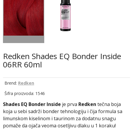
Redken Shades EQ Bonder Inside
06RR 60ml
Brend:
Redken
Šifra proizvoda: 1546
Shades EQ Bonder Inside
je prva
Redken
tečna boja
koja u sebi sadrži bonder tehnologiju i čija formula sa
limunskom kiselinom i taurinom za dodatnu snagu
pomaže da ojača veoma osetljivu dlaku u 1 koraku!