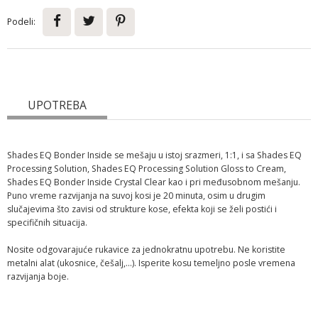
Podeli:
UPOTREBA
Shades EQ Bonder Inside se mešaju u istoj srazmeri, 1:1, i sa Shades EQ
Processing Solution, Shades EQ Processing Solution Gloss to Cream,
Shades EQ Bonder Inside Crystal Clear kao i pri međusobnom mešanju.
Puno vreme razvijanja na suvoj kosi je 20 minuta, osim u drugim
slučajevima što zavisi od strukture kose, efekta koji se želi postići i
specifičnih situacija.
Nosite odgovarajuće rukavice za jednokratnu upotrebu. Ne koristite
metalni alat (ukosnice, češalj,...). Isperite kosu temeljno posle vremena
razvijanja boje.