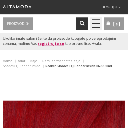
ULOGUJ SE
PROIZVODI
0
Ukoliko imate salon i želite da proizvode kupujete po veleprodajnim
cenama, molimo Vas
registrujte se
kao pravno lice. Hvala.
Home
Kolor
Boje
Demi permanentne boje
Shades EQ Bonder Inside
Redken Shades EQ Bonder Inside 06RR 60ml