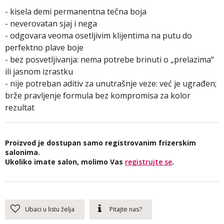
- kisela demi permanentna tečna boja
- neverovatan sjaj i nega
- odgovara veoma osetljivim klijentima na putu do
perfektno plave boje
- bez posvetljivanja: nema potrebe brinuti o „prelazima“
ili jasnom izrastku
- nije potreban aditiv za unutrašnje veze: već je ugrađen;
brže pravljenje formula bez kompromisa za kolor
rezultat
Proizvod je dostupan samo registrovanim frizerskim
salonima.
Ukoliko imate salon, molimo Vas
registrujte se
.
Ubaci u listu želja
Pitajte nas?