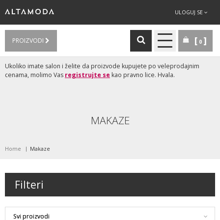
ULOGUJ SE
PROIZVODI
0
Ukoliko imate salon i želite da proizvode kupujete po veleprodajnim
cenama, molimo Vas
registrujte se
kao pravno lice. Hvala.
MAKAZE
Home
Makaze
Filteri