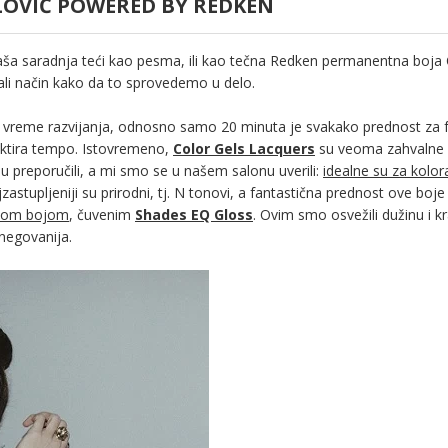
VLOVIĆ POWERED BY REDKEN
naša saradnja teći kao pesma, ili kao tečna Redken permanentna boja 
ali način kako da to sprovedemo u delo.
o vreme razvijanja, odnosno samo 20 minuta je svakako prednost za f
 diktira tempo. Istovremeno,
Color Gels Lacquers
su veoma zahvalne
i su preporučili, a mi smo se u našem salonu uverili:
idealne su za kolor
ajzastupljeniji su prirodni, tj. N tonovi, a fantastična prednost ove boje
tnom bojom
, čuvenim
Shades EQ Gloss
. Ovim smo osvežili dužinu i k
 negovanija.