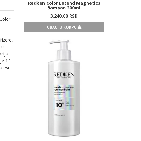
Redken Color Extend Magnetics
šampon 300ml
3.240,
00
RSD
Color
UBACI U KORPU
rizere,
 za
aciju
 je
1:1
rajeve