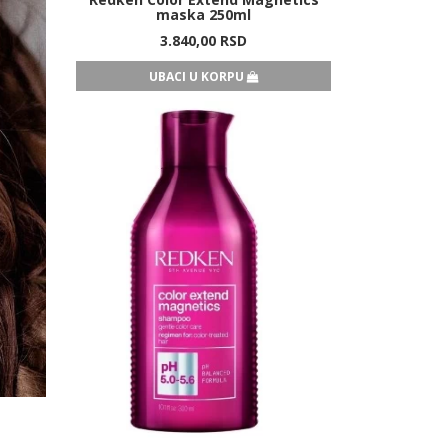
maska 250ml
3.840,
00
RSD
UBACI U KORPU