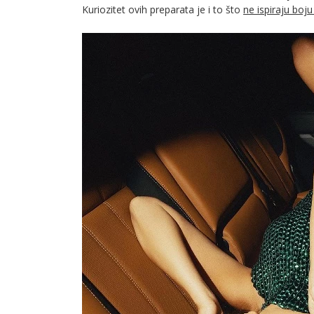
Kuriozitet ovih preparata je i to što
ne ispiraju boj