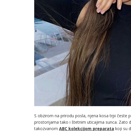
S obzirom na prirodu posla, njena kosa trpi česte pro
prostorijama tako i štetnim uticajima sunca. Zato
takozvanom
ABC kolekcijom preparata
koji su 