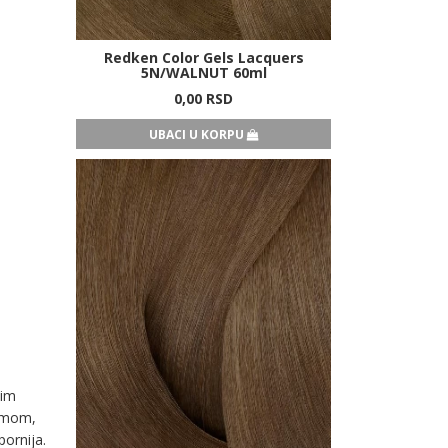
Redken Color Gels Lacquers
5N/WALNUT 60ml
0,
00
RSD
UBACI U KORPU
vim
temom,
ornija.