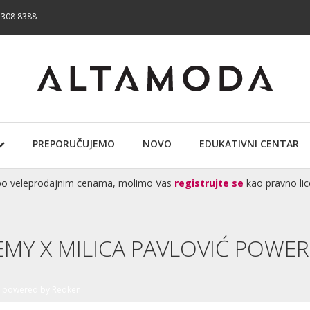
 308 8388
PREPORUČUJEMO
NOVO
EDUKATIVNI CENTAR
te po veleprodajnim cenama, molimo Vas
registrujte se
kao pravno lic
EMY X MILICA PAVLOVIĆ POWE
ić powered by Redken