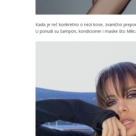
Kada je reč konkretno o nezi kose, zvanično prepo
U ponudi su šampon, kondicioner i maske što Milica 