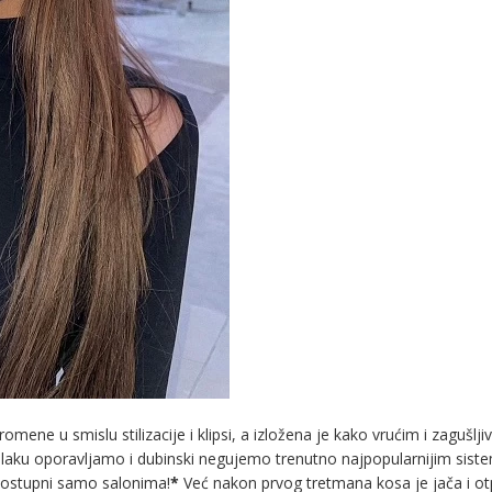
mene u smislu stilizacije i klipsi, a izložena je kako vrućim i zagušlji
 dlaku oporavljamo i dubinski negujemo trenutno najpopularnijim sis
dostupni samo salonima!
*
Već nakon prvog tretmana kosa je jača i otp