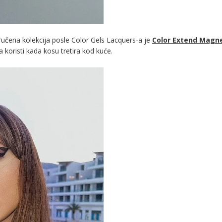
ručena kolekcija posle Color Gels Lacquers-a je
Color Extend Magne
koristi kada kosu tretira kod kuće.