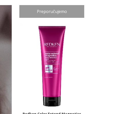
Preporučujemo
Redken Color Extend Magnetics