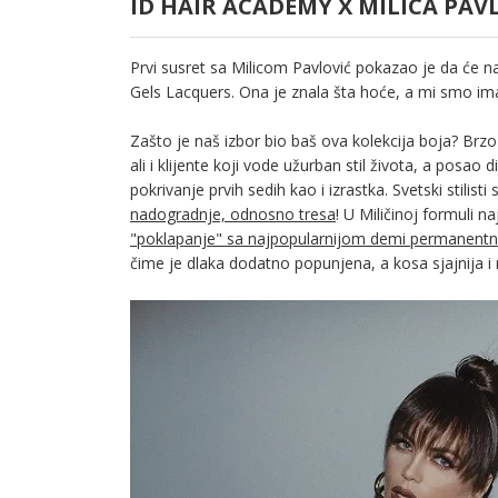
ID HAIR ACADEMY X MILICA PA
Prvi susret sa Milicom Pavlović pokazao je da će 
Gels Lacquers. Ona je znala šta hoće, a mi smo im
Zašto je naš izbor bio baš ova kolekcija boja? Brz
ali i klijente koji vode užurban stil života, a posao
pokrivanje prvih sedih kao i izrastka. Svetski stilist
nadogradnje, odnosno tresa
! U Miličinoj formuli n
"poklapanje" sa najpopularnijom demi permanen
čime je dlaka dodatno popunjena, a kosa sjajnija i