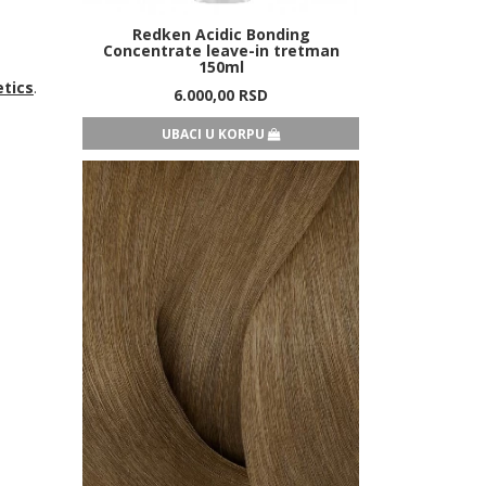
Redken Acidic Bonding
Concentrate leave-in tretman
150ml
tics
.
6.000,
00
RSD
UBACI U KORPU