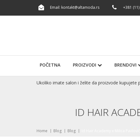
Email:
kontakt@altamoda.rs
+381 (11)
POČETNA
PROIZVODI
BRENDOVI
Ukoliko imate salon i želite da proizvode kupuje
ID HAIR ACAD
Home
Blog
Blog
Id Hair Academy x Milica Pavlov