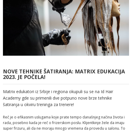
NOVE TEHNIKE ŠATIRANJA: MATRIX EDUKACIJA
2023. JE POČELA!
Matrix edukatori iz Srbije i regiona okupuli su se na Id Hair
Academy gde su primenili dve potpuno nove brze tehnike
šatiranja u okviru treninga za trenere!
Reč je o efikasnim uslugama koje prate tempo današnjeg načina života i
rada, posebno kada je reč o frizerskom poslu. Klijentkinje žele da imaju
super frizuru, ali da ne moraju mnogo vremena da provedu u salonu. To