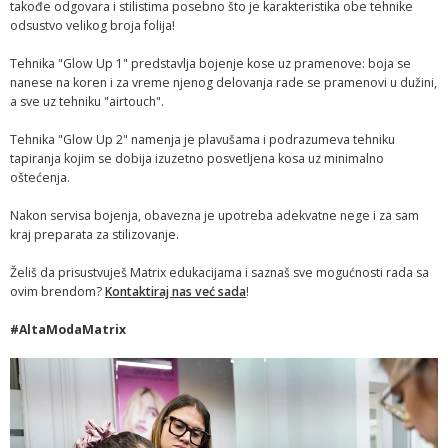
takođe odgovara i stilistima posebno što je karakteristika obe tehnike
odsustvo velikog broja folija!
Tehnika "Glow Up 1" predstavlja bojenje kose uz pramenove: boja se
nanese na koren i za vreme njenog delovanja rade se pramenovi u dužini,
a sve uz tehniku "airtouch".
Tehnika "Glow Up 2" namenja je plavušama i podrazumeva tehniku
tapiranja kojim se dobija izuzetno posvetljena kosa uz minimalno
oštećenja.
Nakon servisa bojenja, obavezna je upotreba adekvatne nege i za sam
kraj preparata za stilizovanje.
Želiš da prisustvuješ Matrix edukacijama i saznaš sve mogućnosti rada sa
ovim brendom?
Kontaktiraj nas već sada
!
#AltaModaMatrix