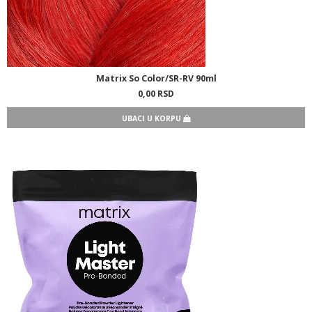
Matrix So Color/SR-RV 90ml
0,
00
RSD
UBACI U KORPU