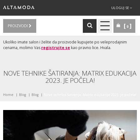
ULOGUJ SE
PROIZVODI
0
Ukoliko imate salon i želite da proizvode kupujete po veleprodajnim
cenama, molimo Vas
registrujte se
kao pravno lice. Hvala.
NOVE TEHNIKE ŠATIRANJA: MATRIX EDUKACIJA
2023. JE POČELA!
Home
Blog
Blog
Nove tehnike šatiranja: Matrix edukacija 2023. je počela!