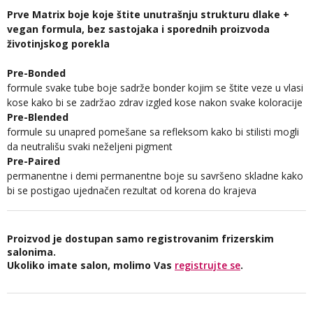
Prve Matrix boje koje štite unutrašnju strukturu dlake +
vegan formula, bez sastojaka i sporednih proizvoda
životinjskog porekla
Pre-Bonded
formule svake tube boje sadrže bonder kojim se štite veze u vlasi
kose kako bi se zadržao zdrav izgled kose nakon svake koloracije
Pre-Blended
formule su unapred pomešane sa refleksom kako bi stilisti mogli
da neutrališu svaki neželjeni pigment
Pre-Paired
permanentne i demi permanentne boje su savršeno skladne kako
bi se postigao ujednačen rezultat od korena do krajeva
Proizvod je dostupan samo registrovanim frizerskim
salonima.
Ukoliko imate salon, molimo Vas
registrujte se
.