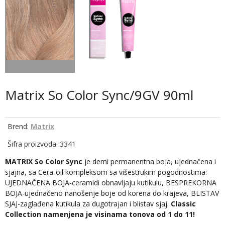
Matrix So Color Sync/9GV 90ml
Brend:
Matrix
Šifra proizvoda: 3341
MATRIX So Color Sync
je demi permanentna boja, ujednačena i
sjajna, sa Cera-oil kompleksom sa višestrukim pogodnostima:
UJEDNAČENA BOJA-ceramidi obnavljaju kutikulu, BESPREKORNA
BOJA-ujednačeno nanošenje boje od korena do krajeva, BLISTAV
SJAJ-zaglađena kutikula za dugotrajan i blistav sjaj.
Classic
Collection namenjena je visinama tonova od 1 do 11!