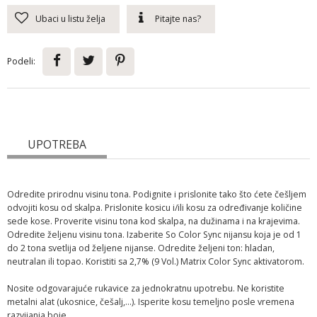
Ubaci u listu želja
Pitajte nas?
Podeli:
UPOTREBA
Odredite prirodnu visinu tona. Podignite i prislonite tako što ćete češljem
odvojiti kosu od skalpa. Prislonite kosicu i/ili kosu za određivanje količine
sede kose. Proverite visinu tona kod skalpa, na dužinama i na krajevima.
Odredite željenu visinu tona. Izaberite So Color Sync nijansu koja je od 1
do 2 tona svetlija od željene nijanse. Odredite željeni ton: hladan,
neutralan ili topao. Koristiti sa 2,7% (9 Vol.) Matrix Color Sync aktivatorom.
Nosite odgovarajuće rukavice za jednokratnu upotrebu. Ne koristite
metalni alat (ukosnice, češalj,...). Isperite kosu temeljno posle vremena
razvijanja boje.