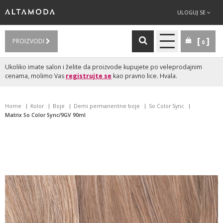
ULOGUJ SE
PROIZVODI
0
Ukoliko imate salon i želite da proizvode kupujete po veleprodajnim
cenama, molimo Vas
registrujte se
kao pravno lice. Hvala.
Home
Kolor
Boje
Demi permanentne boje
So Color Sync
Matrix So Color Sync/9GV 90ml