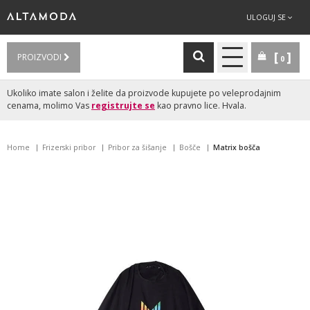
ULOGUJ SE
PROIZVODI
0
Ukoliko imate salon i želite da proizvode kupujete po veleprodajnim
cenama, molimo Vas
registrujte se
kao pravno lice. Hvala.
Home
Frizerski pribor
Pribor za šišanje
Bošče
Matrix bošča