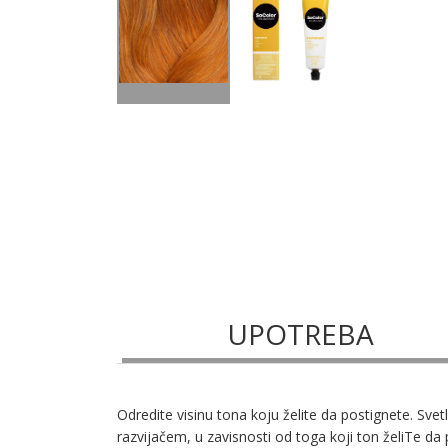
UPOTREBA
Odredite visinu tona koju želite da postignete. Svetl
razvijačem, u zavisnosti od toga koji ton želiTe d