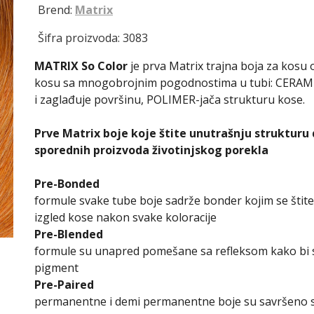
Brend:
Matrix
Šifra proizvoda: 3083
MATRIX So Color
je prva Matrix trajna boja za kos
kosu sa mnogobrojnim pogodnostima u tubi: CERAMID
i zaglađuje površinu, POLIMER-jača strukturu kose.
Prve Matrix boje koje štite unutrašnju strukturu
sporednih proizvoda životinjskog porekla
Pre-Bonded
formule svake tube boje sadrže bonder kojim se štite
izgled kose nakon svake koloracije
Pre-Blended
formule su unapred pomešane sa refleksom kako bi sti
pigment
Pre-Paired
permanentne i demi permanentne boje su savršeno s