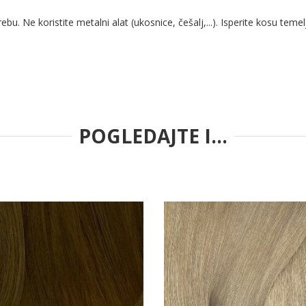
u. Ne koristite metalni alat (ukosnice, češalj,...). Isperite kosu teme
POGLEDAJTE I...