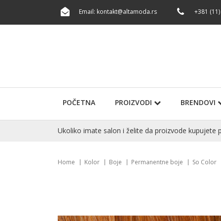
Email:
kontakt@altamoda.rs
+381 (11)
POČETNA
PROIZVODI
BRENDOVI
Ukoliko imate salon i želite da proizvode kupuje
Home
Kolor
Boje
Permanentne boje
So Color