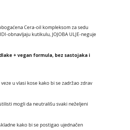
u obogaćena Cera-oil kompleksom za sedu
I-obnavljaju kutikulu, JOJOBA ULJE-neguje
 dlake + vegan formula, bez sastojaka i
 veze u vlasi kose kako bi se zadržao zdrav
listi mogli da neutrališu svaki neželjeni
kladne kako bi se postigao ujednačen