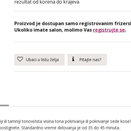
rezultat od korena do krajeva
Proizvod je dostupan samo registrovanim frizers
Ukoliko imate salon, molimo Vas
registrujte se
.
Ubaci u listu želja
Pitajte nas?
iji ili tamniji tonovi/ista visina tona pokrivanja ili pokrivanje sede k
a postignete. Standardno vreme delovanja je od 35 do 45 minuta.