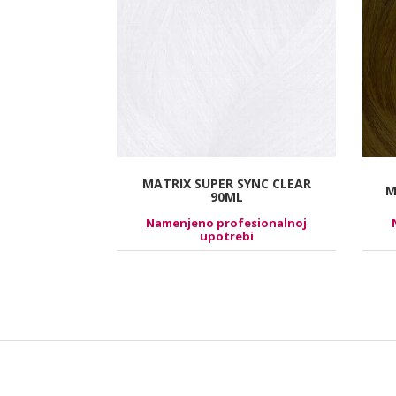
R SYNC/7MV
MATRIX SUPER SYNC CLEAR
M
90ML
esionalnoj
Namenjeno profesionalnoj
bi
upotrebi