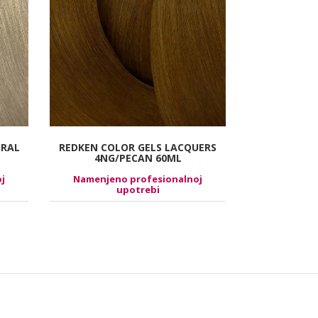
URAL
REDKEN COLOR GELS LACQUERS
REDKE
4NG/PECAN 60ML
DEVELOP
j
Namenjeno profesionalnoj
Namenjen
upotrebi