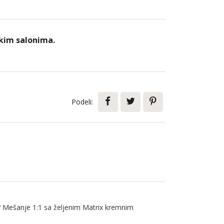
kim salonima.
Podeli:
ose? Mešanje 1:1 sa željenim Matrix kremnim