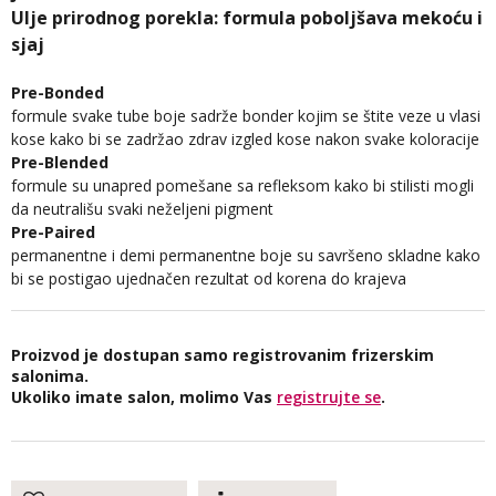
Ulje prirodnog porekla: formula poboljšava mekoću i
sjaj
Pre-Bonded
formule svake tube boje sadrže bonder kojim se štite veze u vlasi
kose kako bi se zadržao zdrav izgled kose nakon svake koloracije
Pre-Blended
formule su unapred pomešane sa refleksom kako bi stilisti mogli
da neutrališu svaki neželjeni pigment
Pre-Paired
permanentne i demi permanentne boje su savršeno skladne kako
bi se postigao ujednačen rezultat od korena do krajeva
Proizvod je dostupan samo registrovanim frizerskim
salonima.
Ukoliko imate salon, molimo Vas
registrujte se
.