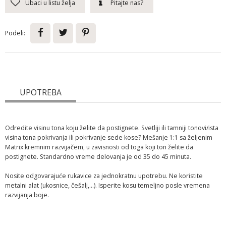
Ubaci u listu želja
Pitajte nas?
Podeli:
UPOTREBA
Odredite visinu tona koju želite da postignete. Svetliji ili tamniji tonovi/ista
visina tona pokrivanja ili pokrivanje sede kose? Mešanje 1:1 sa željenim
Matrix kremnim razvijačem, u zavisnosti od toga koji ton želite da
postignete. Standardno vreme delovanja je od 35 do 45 minuta.
Nosite odgovarajuće rukavice za jednokratnu upotrebu. Ne koristite
metalni alat (ukosnice, češalj,...). Isperite kosu temeljno posle vremena
razvijanja boje.