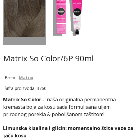
Matrix So Color/6P 90ml
Brend:
Matrix
Šifra proizvoda: 3760
Matrix So Color -
naša originalna permanentna
kremasta boja za kosu sada formulisana uljem
prirodnog porekla & poboljšanom zaštitom!
Limunska kiselina i glicin: momentalno štite veze za
jaču kosu