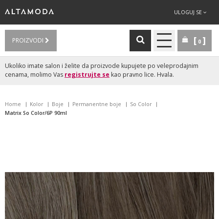
ULOGUJ SE
PROIZVODI
0
Ukoliko imate salon i želite da proizvode kupujete po veleprodajnim
cenama, molimo Vas
registrujte se
kao pravno lice. Hvala.
Home
Kolor
Boje
Permanentne boje
So Color
Matrix So Color/6P 90ml