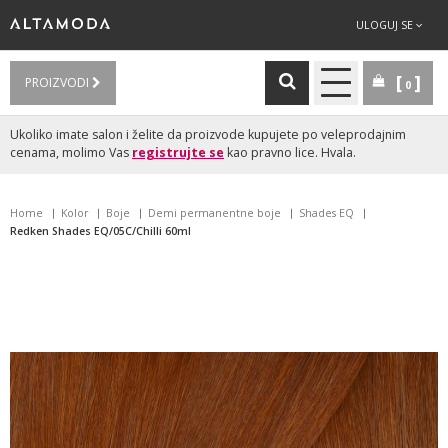
ULOGUJ SE
PROIZVODI
0
Ukoliko imate salon i želite da proizvode kupujete po veleprodajnim
cenama, molimo Vas
registrujte se
kao pravno lice. Hvala.
Home
Kolor
Boje
Demi permanentne boje
Shades EQ
Redken Shades EQ/05C/Chilli 60ml