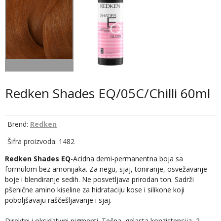
Redken Shades EQ/05C/Chilli 60ml
Brend:
Redken
Šifra proizvoda: 1482
Redken Shades EQ
-Acidna demi-permanentna boja sa
formulom bez amonijaka. Za negu, sjaj, toniranje, osvežavanje
boje i blendiranje sedih. Ne posvetljava prirodan ton. Sadrži
pšenične amino kiseline za hidrataciju kose i silikone koji
poboljšavaju raščešljavanje i sjaj.
Direktni i oksidativni pigmenti. Tečna, gelasta konzistencija, 2