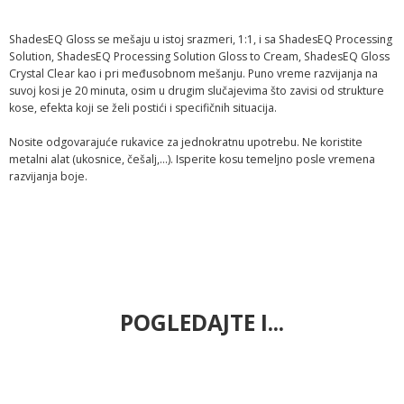
ShadesEQ Gloss se mešaju u istoj srazmeri, 1:1, i sa ShadesEQ Processing
Solution, ShadesEQ Processing Solution Gloss to Cream, ShadesEQ Gloss
Crystal Clear kao i pri međusobnom mešanju. Puno vreme razvijanja na
suvoj kosi je 20 minuta, osim u drugim slučajevima što zavisi od strukture
kose, efekta koji se želi postići i specifičnih situacija.
Nosite odgovarajuće rukavice za jednokratnu upotrebu. Ne koristite
metalni alat (ukosnice, češalj,...). Isperite kosu temeljno posle vremena
razvijanja boje.
POGLEDAJTE I...