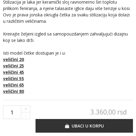
Stilizacija je laka jer keramički sloj ravnomerno širi toplotu
prilikom feniranja, a njene talasaste iglice daju više tenzije u kosi.
Ovo je prava jonska okrugla četka za svaku stilizaciju koja dolazi
u različitim veličinama.
Kreirajte željeni izgled sa samopouzdanjem zahvaljujući dizajnu
koji se lako drži.
Isti model četke dostupan je i u:
veličini 20
veličini 25
veličini 45
veličini 55
veličini 65
veličini 80
+
3.360,
00
rsd
-
UBACI U KORPU