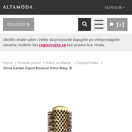
ULOGUJ SE
PROIZVODI
0
Ukoliko imate salon i želite da proizvode kupujete po veleprodajnim
cenama, molimo Vas
registrujte se
kao pravno lice. Hvala.
Home
Frizerski pribor
Pribor za šišanje
Češljevi/Četke
Olivia Garden Expert Blowout Shine Wavy 35