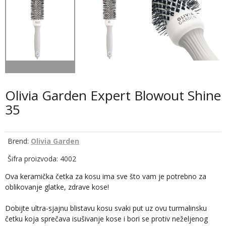
Olivia Garden Expert Blowout Shine
35
Brend:
Olivia Garden
Šifra proizvoda: 4002
Ova keramička četka za kosu ima sve što vam je potrebno za
oblikovanje glatke, zdrave kose!
Dobijte ultra-sjajnu blistavu kosu svaki put uz ovu turmalinsku
četku koja sprečava isušivanje kose i bori se protiv neželjenog