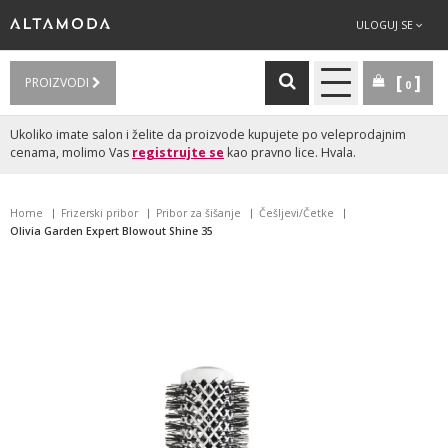
ULOGUJ SE
PROIZVODI
0
Ukoliko imate salon i želite da proizvode kupujete po veleprodajnim
cenama, molimo Vas
registrujte se
kao pravno lice. Hvala.
Home
Frizerski pribor
Pribor za šišanje
Češljevi/Četke
Olivia Garden Expert Blowout Shine 35