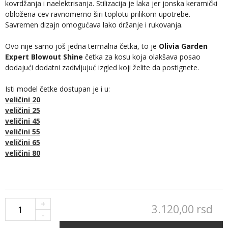
kovrdžanja i naelektrisanja. Stilizacija je laka jer jonska keramički
obložena cev ravnomerno širi toplotu prilikom upotrebe.
Savremen dizajn omogućava lako držanje i rukovanja.
Ovo nije samo još jedna termalna četka, to je
Olivia Garden
Expert Blowout Shine
četka za kosu koja olakšava posao
dodajući dodatni zadivljujuć izgled koji želite da postignete.
Isti model četke dostupan je i u:
veličini 20
veličini 25
veličini 45
veličini 55
veličini 65
veličini 80
+
3.120,
00
rsd
-