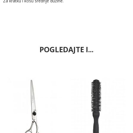
Za kratku i kosu srednje dužine.
POGLEDAJTE I...