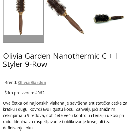
Olivia Garden Nanothermic C + I
Styler 9-Row
Brend:
Olivia Garden
Šifra proizvoda: 4062
Ova četka od najlonskih vlakana je savršena antistatička četka za
kratku i dugu, kovrdžavu i gustu kosu. Zahvaljujući snažnim
čekinjama u 9 redova, dobićete veću kontrolu i tenziju u kosi pri
radu. Idealna za raspetljavanje i oblikovanje kose, ali i za
definisanje lokni!