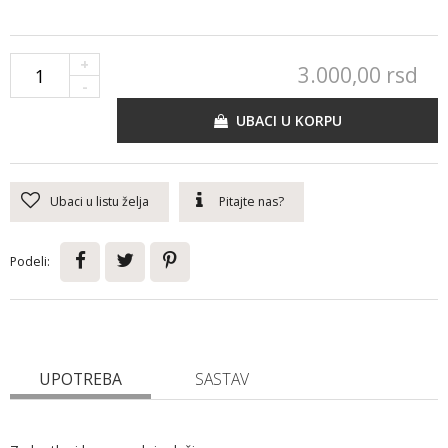
+
3.000,
00
rsd
-
UBACI U KORPU
Ubaci u listu želja
Pitajte nas?
Podeli:
UPOTREBA
SASTAV