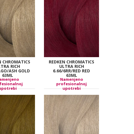
N CHROMATICS
REDKEN CHROMATICS
LTRA RICH
ULTRA RICH
9AGO/ASH GOLD
6.66/6RR/RED RED
63ML
63ML
amenjeno
Namenjeno
fesionalnoj
profesionalnoj
upotrebi
upotrebi