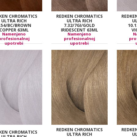
KEN CHROMATICS
REDKEN CHROMATICS
REDKE
ULTRA RICH
ULTRA RICH
U
.54/BC/BROWN
7.32/7GI/GOLD
10.
COPPER 63ML
IRIDESCENT 63ML
VI
Namenjeno
Namenjeno
N
profesionalnoj
profesionalnoj
pro
upotrebi
upotrebi
REDKEN CHROMATICS
REDKE
KEN CHROMATICS
ULTRA RICH
U
ULTRA RICH