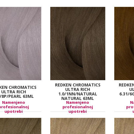
REDKEN CHROMATICS
REDKE
KEN CHROMATICS
ULTRA RICH
U
ULTRA RICH
1.0/1NN/NATURAL
6.31/6
9/8P/PEARL 63ML
NATURAL 63ML
Namenjeno
Namenjeno
N
profesionalnoj
profesionalnoj
pro
upotrebi
upotrebi