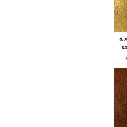
RED
8.