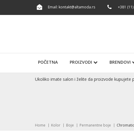
Email:
kontakt@altamoda.rs
+381 (11)
POČETNA
PROIZVODI
BRENDOVI
Ukoliko imate salon i želite da proizvode kupuje
Home
Kolor
Boje
Permanentne boje
Chromati