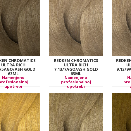
KEN CHROMATICS
REDKEN CHROMATICS
REDKE
ULTRA RICH
ULTRA RICH
U
3/5AGO/ASH GOLD
7.13/7AGO/ASH GOLD
9.13/
63ML
63ML
Namenjeno
Namenjeno
N
profesionalnoj
profesionalnoj
pro
upotrebi
upotrebi