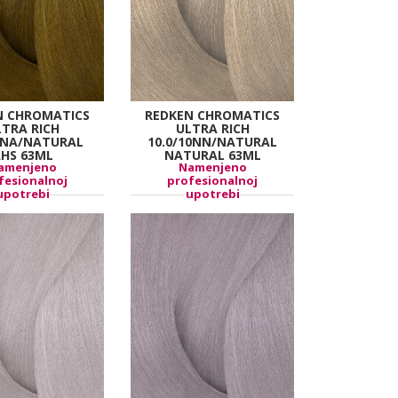
N CHROMATICS
REDKEN CHROMATICS
LTRA RICH
ULTRA RICH
6NA/NATURAL
10.0/10NN/NATURAL
HS 63ML
NATURAL 63ML
amenjeno
Namenjeno
fesionalnoj
profesionalnoj
upotrebi
upotrebi