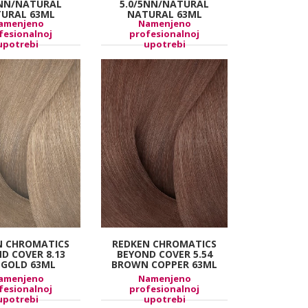
7NN/NATURAL
5.0/5NN/NATURAL
URAL 63ML
NATURAL 63ML
amenjeno
Namenjeno
fesionalnoj
profesionalnoj
upotrebi
upotrebi
N CHROMATICS
REDKEN CHROMATICS
D COVER 8.13
BEYOND COVER 5.54
 GOLD 63ML
BROWN COPPER 63ML
amenjeno
Namenjeno
fesionalnoj
profesionalnoj
upotrebi
upotrebi