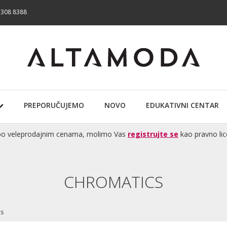
 308 8388
PREPORUČUJEMO
NOVO
EDUKATIVNI CENTAR
te po veleprodajnim cenama, molimo Vas
registrujte se
kao pravno lic
CHROMATICS
cs