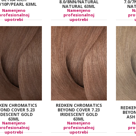
8.0/8NN/NATURAL
7.0/
9/10P/PEARL 63ML
NATURAL 63ML
NAT
Namenjeno
Namenjeno
N
profesionalnoj
profesionalnoj
pro
upotrebi
upotrebi
KEN CHROMATICS
REDKEN CHROMATICS
REDKE
YOND COVER 5.23
BEYOND COVER 7.23
BEYON
RIDESCENT GOLD
IRIDESCENT GOLD
ASH
63ML
63ML
Namenjeno
Namenjeno
N
profesionalnoj
profesionalnoj
pro
upotrebi
upotrebi