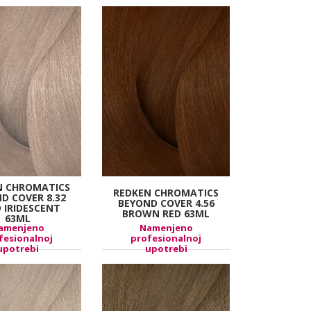
N CHROMATICS
REDKEN CHROMATICS
D COVER 8.32
BEYOND COVER 4.56
 IRIDESCENT
BROWN RED 63ML
63ML
amenjeno
Namenjeno
fesionalnoj
profesionalnoj
upotrebi
upotrebi