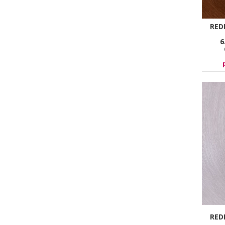
RED
6
RED