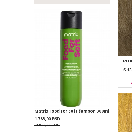
RED
5.1
Matrix Food For Soft šampon 300ml
1.785,
00
RSD
2.100,
00
RSD