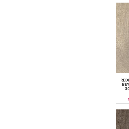
RED
BE
G