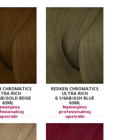
N CHROMATICS
REDKEN CHROMATICS
LTRA RICH
ULTRA RICH
GB/GOLD BEIGE
6.1/6AB/ASH BLUE
63ML
63ML
amenjeno
Namenjeno
fesionalnoj
profesionalnoj
upotrebi
upotrebi