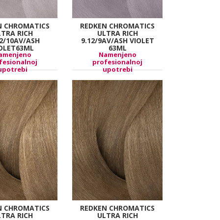
N CHROMATICS
REDKEN CHROMATICS
LTRA RICH
ULTRA RICH
12/10AV/ASH
9.12/9AV/ASH VIOLET
OLET63ML
63ML
amenjeno
Namenjeno
fesionalnoj
profesionalnoj
upotrebi
upotrebi
N CHROMATICS
REDKEN CHROMATICS
LTRA RICH
ULTRA RICH