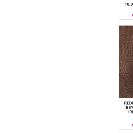
10.
RED
BE
I