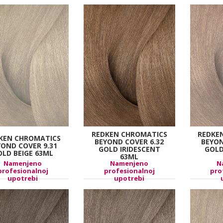
REDKEN CHROMATICS
REDKE
KEN CHROMATICS
BEYOND COVER 6.32
BEYON
YOND COVER 9.31
GOLD IRIDESCENT
GOLD
OLD BEIGE 63ML
63ML
Namenjeno
Namenjeno
N
profesionalnoj
profesionalnoj
pro
upotrebi
upotrebi