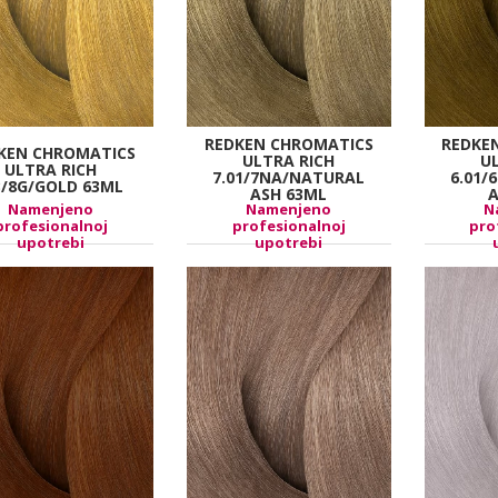
REDKEN CHROMATICS
REDKE
KEN CHROMATICS
ULTRA RICH
U
ULTRA RICH
7.01/7NA/NATURAL
6.01/
3/8G/GOLD 63ML
ASH 63ML
A
Namenjeno
Namenjeno
N
profesionalnoj
profesionalnoj
pro
upotrebi
upotrebi