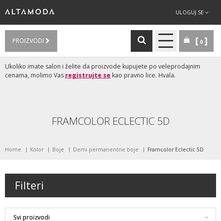
ULOGUJ SE
PROIZVODI
0
Ukoliko imate salon i želite da proizvode kupujete po veleprodajnim
cenama, molimo Vas
registrujte se
kao pravno lice. Hvala.
FRAMCOLOR ECLECTIC 5D
Home
Kolor
Boje
Demi permanentne boje
Framcolor Eclectic 5D
Filteri