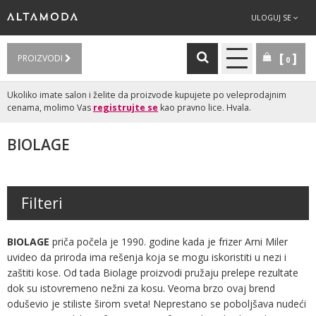
ULOGUJ SE
PROIZVODI
0
Ukoliko imate salon i želite da proizvode kupujete po veleprodajnim
cenama, molimo Vas
registrujte se
kao pravno lice. Hvala.
BIOLAGE
Filteri
BIOLAGE
priča počela je 1990. godine kada je frizer Arni Miler
uvideo da priroda ima rešenja koja se mogu iskoristiti u nezi i
zaštiti kose. Od tada Biolage proizvodi pružaju prelepe rezultate
dok su istovremeno nežni za kosu. Veoma brzo ovaj brend
oduševio je stiliste širom sveta! Neprestano se poboljšava nudeći